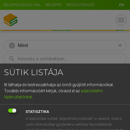
BELÉPÉS EDUID-VAL
BELÉPÉS
REGISZTRÁCIÓ
EN
menu
language
Mind
search
SÜTIK LISTÁJA
GR
KERESÉS
5
6
7
8
9
ö
ü
ó
Itt láthatja és testreszabhatja az önről gyűjtött információkat.
További információért kérjük, olvasd el az
adatvédelmi
r
t
z
u
i
o
p
ő
ú
ECKHARDT SÁNDOR, KONRÁD MIKLÓS
tájékoztatónkat
.
Magyar−francia nagyszótár
g
h
j
k
l
é
á
ű
Ω
STATISZTIKA
v
b
n
m
,
.
-
AltGr
A statisztikai sütiket „teljesítménysütiknek” is nevezik. Ezek a
sütik információkat gyűjtenek a webhely használatának