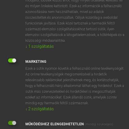
módjáról, többek között arról, hogy milyen oldalakat keresett fel
és milyen linkekre kattintott. Ezek az információk a felhasználó
VAN ELŐFIZETÉSED?
azonosítására nem használhatóak, mivel az adatok
összesítettek és anonimizáltak. Céljuk kizárólag a weboldal
Van előfizetésem a teljes szócikk megtekintéséhez.
funkcióinak javítása. Ezek közé tartoznak a harmadik féltől
származó elemzési szolgáltatásokhoz tartozó sütik; ilyen
BELÉPÉS
elemzési szolgáltatások a látogatóelemzések, a hőtérképek és a
közösségi médiaanalitika.
↓
1
szolgáltatás
MARKETING
Ezek a sütik nyomon követik a felhasználó online tevékenységét.
Az online tevékenységek megismerésével a hirdetők
NINCS ELŐFIZETÉSED?
relevánsabb reklámokat jeleníthetnek meg, és korlátozhatják,
Nincs regisztrációm és előfizetésem. A szótár 2 órás,
hogy a felhasználó hány alkalommal láthat egy hirdetést. Ezek a
díjmentes próbaverziójának elindításához regisztrálok és
sütik más szervezetekkel és hirdetőkkel is megoszthatják
belépek
.
ezeket az információkat. Ezek állandó sütik, amelyek szinte
mindig egy harmadik féltől származnak.
↓
2
szolgáltatás
REGISZTRÁCIÓ
MŰKÖDÉSHEZ ELENGEDHETETLEN
(mindig szükséges)