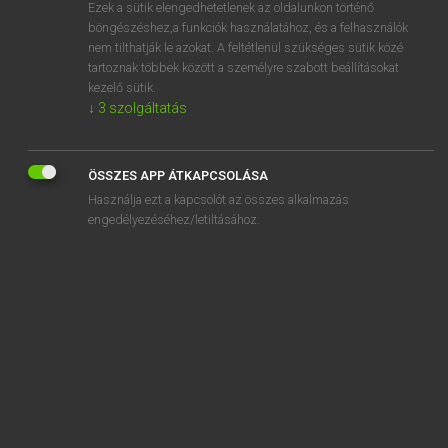
Ezek a sütik elengedhetetlenek az oldalunkon történő
böngészéshez,a funkciók használatához, és a felhasználók
nem tilthatják le azokat. A feltétlenül szükséges sütik közé
Eckhardt Sándor, Konrád Miklós
tartoznak többek között a személyre szabott beállításokat
MAGYAR−FRANCIA NAGYSZÓTÁR
kezelő sütik.
↓
3
szolgáltatás
Kapcsolódó anyagok
összeroskad
ÖSSZES APP ÁTKAPCSOLÁSA
összeröffen
Használja ezt a kapcsolót az összes alkalmazás
összeröffenés
engedélyezéséhez/letiltásához.
összérték
összerúg
összes
összesajtol
összesároz
összesen