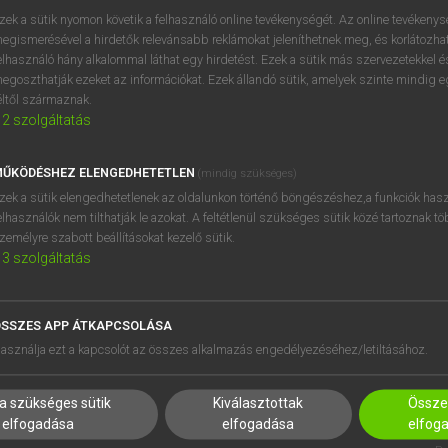
próbaverziójának elindítás
zek a sütik nyomon követik a felhasználó online tevékenységét. Az online tevékeny
BELÉPÉS
regisztrálok és
belépek
.
egismerésével a hirdetők relevánsabb reklámokat jeleníthetnek meg, és korlátozhat
elhasználó hány alkalommal láthat egy hirdetést. Ezek a sütik más szervezetekkel és
egoszthatják ezeket az információkat. Ezek állandó sütik, amelyek szinte mindig 
REGISZTRÁCIÓ
éltől származnak.
2
szolgáltatás
ŰKÖDÉSHEZ ELENGEDHETETLEN
(mindig szükséges)
zek a sütik elengedhetetlenek az oldalunkon történő böngészéshez,a funkciók hasz
elhasználók nem tilthatják le azokat. A feltétlenül szükséges sütik közé tartoznak t
zemélyre szabott beállításokat kezelő sütik.
3
szolgáltatás
SSZES APP ÁTKAPCSOLÁSA
HASZNÁLÓKNAK
SÚGÓ
asználja ezt a kapcsolót az összes alkalmazás engedélyezéséhez/letiltásához.
K
RÓLUNK
NTÉZMÉNYEKNEK
ELÉRHETŐSÉG
a szükséges sütik
Kiválasztottak
Összes
MEGOLDÁSOK
SÜTI BEÁLLÍTÁSOK
elfogadása
elfogadása
elfog