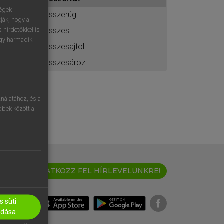
ához
ségek
összerúg
ják, hogy a
összes
 hirdetőkkel is
egy harmadik
összesajtol
összesároz
nálatához, és a
öbbek között a
IRATKOZZ FEL HÍRLEVELÜNKRE!
 süti
adása