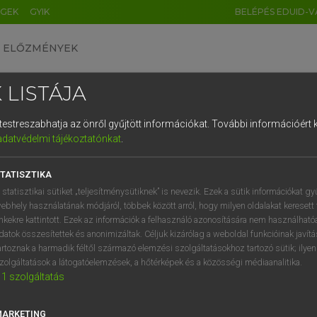
ÉGEK
GYIK
BELÉPÉS EDUID-V
ELŐZMÉNYEK
 LISTÁJA
és testreszabhatja az önről gyűjtött információkat.
További információért k
HU
DE
CN
FR
ES
IT
NL
RU
GR
adatvédelmi tájékoztatónkat
.
ARDT SÁNDOR, KONRÁD MIKLÓS
1
2
3
4
5
6
7
8
9
ar−francia nagyszótár
TATISZTIKA
q
w
e
r
t
z
u
i
 statisztikai sütiket „teljesítménysütiknek” is nevezik. Ezek a sütik információkat gy
ebhely használatának módjáról, többek között arról, hogy milyen oldalakat keresett 
a
s
d
f
g
h
j
k
l
é
inkekre kattintott. Ezek az információk a felhasználó azonosítására nem használható
datok összesítettek és anonimizáltak. Céljuk kizárólag a weboldal funkcióinak javít
í
y
x
c
v
b
n
m
,
.
artoznak a harmadik féltől származó elemzési szolgáltatásokhoz tartozó sütik; ilye
zolgáltatások a látogatóelemzések, a hőtérképek és a közösségi médiaanalitika.
VAN ELŐFIZETÉSED?
NINCS ELŐFIZETÉSED
1
szolgáltatás
előfizetésem a teljes szócikk
Nincs regisztrációm és előfiz
megtekintéséhez.
A szótár 2 órás, díjmente
MARKETING