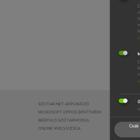
E
m
f
m
f
↓
M
E
f
s
↓
Ö
SZOTAR.NET APPLIKÁCIÓ
EGYÉNI FEL
H
MICROSOFT OFFICE BŐVÍTMÉNY
TANULÓKNA
BEÉPÜLŐ SZÓTÁRMODUL
OKTATÁSI I
Csak 
ONLINE NYELVVIZSGA
VÁLLALATI 