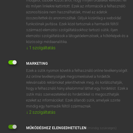
módjáról, többek között arról, hogy milyen oldalakat keresett fel
és milyen linkekre kattintott. Ezek az információk a felhasználó
VAN ELŐFIZETÉSED?
azonosítására nem használhatóak, mivel az adatok
összesítettek és anonimizáltak. Céljuk kizárólag a weboldal
Van előfizetésem a teljes szócikk megtekintéséhez.
funkcióinak javítása. Ezek közé tartoznak a harmadik féltől
származó elemzési szolgáltatásokhoz tartozó sütik; ilyen
BELÉPÉS
elemzési szolgáltatások a látogatóelemzések, a hőtérképek és a
közösségi médiaanalitika.
↓
1
szolgáltatás
MARKETING
Ezek a sütik nyomon követik a felhasználó online tevékenységét.
Az online tevékenységek megismerésével a hirdetők
NINCS ELŐFIZETÉSED?
relevánsabb reklámokat jeleníthetnek meg, és korlátozhatják,
Nincs regisztrációm és előfizetésem. A szótár 2 órás,
hogy a felhasználó hány alkalommal láthat egy hirdetést. Ezek a
díjmentes próbaverziójának elindításához regisztrálok és
sütik más szervezetekkel és hirdetőkkel is megoszthatják
belépek
.
ezeket az információkat. Ezek állandó sütik, amelyek szinte
mindig egy harmadik féltől származnak.
↓
2
szolgáltatás
REGISZTRÁCIÓ
MŰKÖDÉSHEZ ELENGEDHETETLEN
(mindig szükséges)