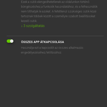
Ezek a sütik elengedhetetlenek az oldalunkon történő
böngészéshez,a funkciók használatához, és a felhasználók
nem tilthatják le azokat. A feltétlenül szükséges sütik közé
Eckhardt Sándor, Konrád Miklós
tartoznak többek között a személyre szabott beállításokat
MAGYAR−FRANCIA NAGYSZÓTÁR
kezelő sütik.
↓
3
szolgáltatás
Kapcsolódó anyagok
körömpróba
ÖSSZES APP ÁTKAPCSOLÁSA
körömpucoló
Használja ezt a kapcsolót az összes alkalmazás
körömrágás
engedélyezéséhez/letiltásához.
körömráspoly
körömszakadtáig
körömszorító
körömtisztító
körömvágó
körömvirág