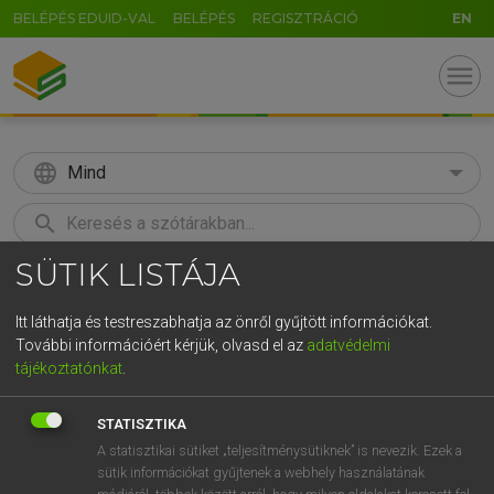
BELÉPÉS EDUID-VAL
BELÉPÉS
REGISZTRÁCIÓ
EN
menu
language
Mind
search
SÜTIK LISTÁJA
GR
KERESÉS
5
6
7
8
9
ö
ü
ó
Itt láthatja és testreszabhatja az önről gyűjtött információkat.
További információért kérjük, olvasd el az
adatvédelmi
r
t
z
u
i
o
p
ő
ú
ECKHARDT SÁNDOR, KONRÁD MIKLÓS
tájékoztatónkat
.
Magyar−francia nagyszótár
g
h
j
k
l
é
á
ű
Ω
STATISZTIKA
v
b
n
m
,
.
-
AltGr
A statisztikai sütiket „teljesítménysütiknek” is nevezik. Ezek a
sütik információkat gyűjtenek a webhely használatának