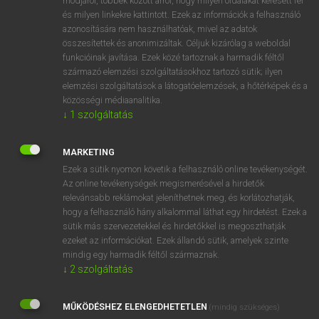
módjáról, többek között arról, hogy milyen oldalakat keresett fel
és milyen linkekre kattintott. Ezek az információk a felhasználó
VAN ELŐFIZETÉSED?
azonosítására nem használhatóak, mivel az adatok
összesítettek és anonimizáltak. Céljuk kizárólag a weboldal
Van előfizetésem a teljes szócikk megtekintéséhez.
funkcióinak javítása. Ezek közé tartoznak a harmadik féltől
származó elemzési szolgáltatásokhoz tartozó sütik; ilyen
BELÉPÉS
elemzési szolgáltatások a látogatóelemzések, a hőtérképek és a
közösségi médiaanalitika.
↓
1
szolgáltatás
MARKETING
Ezek a sütik nyomon követik a felhasználó online tevékenységét.
Az online tevékenységek megismerésével a hirdetők
NINCS ELŐFIZETÉSED?
relevánsabb reklámokat jeleníthetnek meg, és korlátozhatják,
Nincs regisztrációm és előfizetésem. A szótár 2 órás,
hogy a felhasználó hány alkalommal láthat egy hirdetést. Ezek a
díjmentes próbaverziójának elindításához regisztrálok és
sütik más szervezetekkel és hirdetőkkel is megoszthatják
belépek
.
ezeket az információkat. Ezek állandó sütik, amelyek szinte
mindig egy harmadik féltől származnak.
↓
2
szolgáltatás
REGISZTRÁCIÓ
MŰKÖDÉSHEZ ELENGEDHETETLEN
(mindig szükséges)