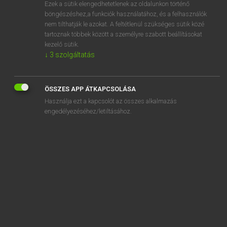
Ezek a sütik elengedhetetlenek az oldalunkon történő
böngészéshez,a funkciók használatához, és a felhasználók
nem tilthatják le azokat. A feltétlenül szükséges sütik közé
Eckhardt Sándor, Konrád Miklós
tartoznak többek között a személyre szabott beállításokat
MAGYAR−FRANCIA NAGYSZÓTÁR
kezelő sütik.
↓
3
szolgáltatás
Kapcsolódó anyagok
körömpiszok
ÖSSZES APP ÁTKAPCSOLÁSA
körömpróba
Használja ezt a kapcsolót az összes alkalmazás
körömpucoló
engedélyezéséhez/letiltásához.
körömrágás
körömráspoly
körömszakadtáig
körömszorító
körömtisztító
körömvágó