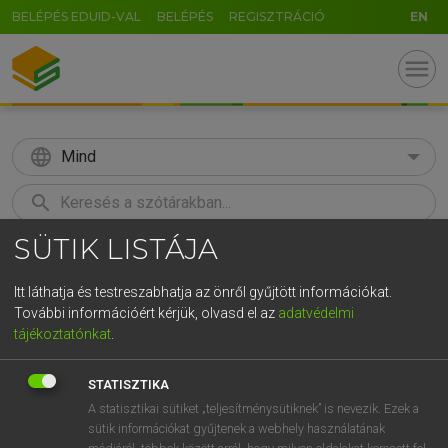
BELÉPÉS EDUID-VAL
BELÉPÉS
REGISZTRÁCIÓ
EN
menu
language
Mind
search
SÜTIK LISTÁJA
GR
KERESÉS
5
6
7
8
9
ö
ü
ó
Itt láthatja és testreszabhatja az önről gyűjtött információkat.
További információért kérjük, olvasd el az
adatvédelmi
r
t
z
u
i
o
p
ő
ú
ECKHARDT SÁNDOR, KONRÁD MIKLÓS
tájékoztatónkat
.
Magyar−francia nagyszótár
g
h
j
k
l
é
á
ű
Ω
STATISZTIKA
v
b
n
m
,
.
-
AltGr
A statisztikai sütiket „teljesítménysütiknek” is nevezik. Ezek a
sütik információkat gyűjtenek a webhely használatának