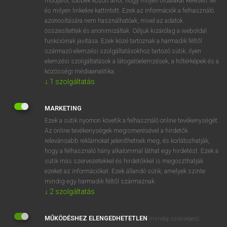
módjáról, többek között arról, hogy milyen oldalakat keresett fel
és milyen linkekre kattintott. Ezek az információk a felhasználó
VAN ELŐFIZETÉSED?
azonosítására nem használhatóak, mivel az adatok
összesítettek és anonimizáltak. Céljuk kizárólag a weboldal
Van előfizetésem a teljes szócikk megtekintéséhez.
funkcióinak javítása. Ezek közé tartoznak a harmadik féltől
származó elemzési szolgáltatásokhoz tartozó sütik; ilyen
BELÉPÉS
elemzési szolgáltatások a látogatóelemzések, a hőtérképek és a
közösségi médiaanalitika.
↓
1
szolgáltatás
MARKETING
Ezek a sütik nyomon követik a felhasználó online tevékenységét.
Az online tevékenységek megismerésével a hirdetők
NINCS ELŐFIZETÉSED?
relevánsabb reklámokat jeleníthetnek meg, és korlátozhatják,
Nincs regisztrációm és előfizetésem. A szótár 2 órás,
hogy a felhasználó hány alkalommal láthat egy hirdetést. Ezek a
díjmentes próbaverziójának elindításához regisztrálok és
sütik más szervezetekkel és hirdetőkkel is megoszthatják
belépek
.
ezeket az információkat. Ezek állandó sütik, amelyek szinte
mindig egy harmadik féltől származnak.
↓
2
szolgáltatás
REGISZTRÁCIÓ
MŰKÖDÉSHEZ ELENGEDHETETLEN
(mindig szükséges)