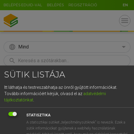
BELÉPÉS EDUID-VAL
BELÉPÉS
REGISZTRÁCIÓ
EN
menu
language
Mind
search
SÜTIK LISTÁJA
GR
KERESÉS
5
6
7
8
9
ö
ü
ó
Itt láthatja és testreszabhatja az önről gyűjtött információkat.
További információért kérjük, olvasd el az
adatvédelmi
r
t
z
u
i
o
p
ő
ú
ECKHARDT SÁNDOR, KONRÁD MIKLÓS
tájékoztatónkat
.
Magyar−francia nagyszótár
g
h
j
k
l
é
á
ű
Ω
STATISZTIKA
v
b
n
m
,
.
-
AltGr
A statisztikai sütiket „teljesítménysütiknek” is nevezik. Ezek a
sütik információkat gyűjtenek a webhely használatának