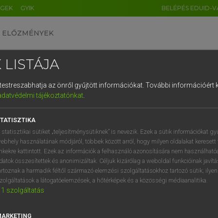
ÉGEK
GYIK
BELÉPÉS EDUID-V
ELŐZMÉNYEK
 LISTÁJA
és testreszabhatja az önről gyűjtött információkat.
További információért k
HU
DE
CN
FR
ES
IT
NL
RU
GR
adatvédelmi tájékoztatónkat
.
ARDT SÁNDOR, KONRÁD MIKLÓS
1
2
3
4
5
6
7
8
9
ar−francia nagyszótár
TATISZTIKA
q
w
e
r
t
z
u
i
 statisztikai sütiket „teljesítménysütiknek” is nevezik. Ezek a sütik információkat gy
ebhely használatának módjáról, többek között arról, hogy milyen oldalakat keresett 
a
s
d
f
g
h
j
k
l
é
inkekre kattintott. Ezek az információk a felhasználó azonosítására nem használható
datok összesítettek és anonimizáltak. Céljuk kizárólag a weboldal funkcióinak javít
í
y
x
c
v
b
n
m
,
.
artoznak a harmadik féltől származó elemzési szolgáltatásokhoz tartozó sütik; ilye
zolgáltatások a látogatóelemzések, a hőtérképek és a közösségi médiaanalitika.
VAN ELŐFIZETÉSED?
NINCS ELŐFIZETÉSED
1
szolgáltatás
előfizetésem a teljes szócikk
Nincs regisztrációm és előfiz
megtekintéséhez.
A szótár 2 órás, díjmente
MARKETING