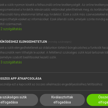
próbaverziójának elindítás
zek a sütik nyomon követik a felhasználó online tevékenységét. Az online tevékeny
BELÉPÉS
regisztrálok és
belépek
.
egismerésével a hirdetők relevánsabb reklámokat jeleníthetnek meg, és korlátozhat
elhasználó hány alkalommal láthat egy hirdetést. Ezek a sütik más szervezetekkel és
egoszthatják ezeket az információkat. Ezek állandó sütik, amelyek szinte mindig 
REGISZTRÁCIÓ
éltől származnak.
2
szolgáltatás
ŰKÖDÉSHEZ ELENGEDHETETLEN
(mindig szükséges)
zek a sütik elengedhetetlenek az oldalunkon történő böngészéshez,a funkciók hasz
elhasználók nem tilthatják le azokat. A feltétlenül szükséges sütik közé tartoznak t
zemélyre szabott beállításokat kezelő sütik.
3
szolgáltatás
SSZES APP ÁTKAPCSOLÁSA
HASZNÁLÓKNAK
SÚGÓ
asználja ezt a kapcsolót az összes alkalmazás engedélyezéséhez/letiltásához.
K
RÓLUNK
NTÉZMÉNYEKNEK
ELÉRHETŐSÉG
a szükséges sütik
Kiválasztottak
Összes
MEGOLDÁSOK
SÜTI BEÁLLÍTÁSOK
elfogadása
elfogadása
elfog