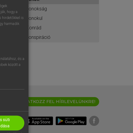
ához
ségek
konokság
ják, hogy a
konokul
 hirdetőkkel is
egy harmadik
Konrád
konspiráció
nálatához, és a
öbbek között a
IRATKOZZ FEL HÍRLEVELÜNKRE!
 süti
adása