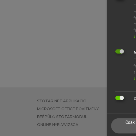
E
m
f
m
f
↓
M
E
f
s
↓
Ö
SZOTAR.NET APPLIKÁCIÓ
EGYÉNI FEL
H
MICROSOFT OFFICE BŐVÍTMÉNY
TANULÓKNA
BEÉPÜLŐ SZÓTÁRMODUL
OKTATÁSI I
Csak 
ONLINE NYELVVIZSGA
VÁLLALATI 