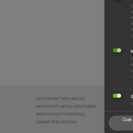
E
m
f
m
f
↓
M
E
f
s
↓
Ö
SZOTAR.NET APPLIKÁCIÓ
EGYÉNI FEL
H
MICROSOFT OFFICE BŐVÍTMÉNY
TANULÓKNA
BEÉPÜLŐ SZÓTÁRMODUL
OKTATÁSI I
Csak 
ONLINE NYELVVIZSGA
VÁLLALATI 