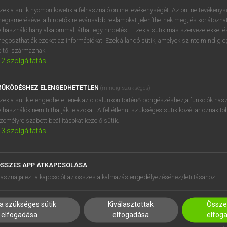
próbaverziójának elindítás
zek a sütik nyomon követik a felhasználó online tevékenységét. Az online tevékeny
BELÉPÉS
regisztrálok és
belépek
.
egismerésével a hirdetők relevánsabb reklámokat jeleníthetnek meg, és korlátozhat
elhasználó hány alkalommal láthat egy hirdetést. Ezek a sütik más szervezetekkel és
egoszthatják ezeket az információkat. Ezek állandó sütik, amelyek szinte mindig 
REGISZTRÁCIÓ
éltől származnak.
2
szolgáltatás
ŰKÖDÉSHEZ ELENGEDHETETLEN
(mindig szükséges)
zek a sütik elengedhetetlenek az oldalunkon történő böngészéshez,a funkciók hasz
elhasználók nem tilthatják le azokat. A feltétlenül szükséges sütik közé tartoznak t
zemélyre szabott beállításokat kezelő sütik.
3
szolgáltatás
SSZES APP ÁTKAPCSOLÁSA
HASZNÁLÓKNAK
SÚGÓ
asználja ezt a kapcsolót az összes alkalmazás engedélyezéséhez/letiltásához.
K
RÓLUNK
NTÉZMÉNYEKNEK
ELÉRHETŐSÉG
a szükséges sütik
Kiválasztottak
Összes
MEGOLDÁSOK
SÜTI BEÁLLÍTÁSOK
elfogadása
elfogadása
elfog