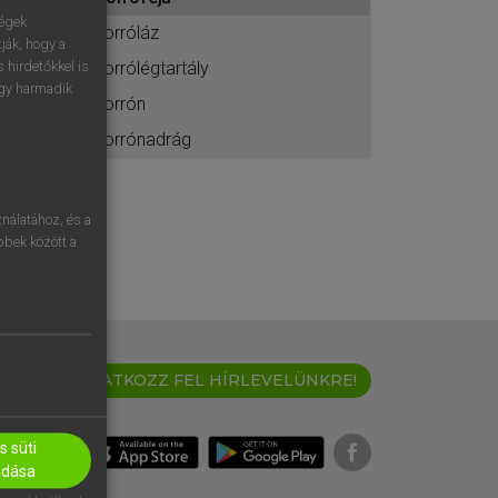
ához
ségek
forróláz
ják, hogy a
forrólégtartály
 hirdetőkkel is
egy harmadik
forrón
forrónadrág
nálatához, és a
öbbek között a
IRATKOZZ FEL HÍRLEVELÜNKRE!
 süti
adása