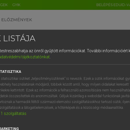
ÉGEK
GYIK
BELÉPÉS EDUID-V
ELŐZMÉNYEK
 LISTÁJA
és testreszabhatja az önről gyűjtött információkat.
További információért k
HU
DE
CN
FR
ES
IT
NL
RU
GR
adatvédelmi tájékoztatónkat
.
ARDT SÁNDOR, KONRÁD MIKLÓS
1
2
3
4
5
6
7
8
9
ar−francia nagyszótár
TATISZTIKA
q
w
e
r
t
z
u
i
 statisztikai sütiket „teljesítménysütiknek” is nevezik. Ezek a sütik információkat gy
ebhely használatának módjáról, többek között arról, hogy milyen oldalakat keresett 
a
s
d
f
g
h
j
k
l
é
inkekre kattintott. Ezek az információk a felhasználó azonosítására nem használható
datok összesítettek és anonimizáltak. Céljuk kizárólag a weboldal funkcióinak javít
í
y
x
c
v
b
n
m
,
.
artoznak a harmadik féltől származó elemzési szolgáltatásokhoz tartozó sütik; ilye
zolgáltatások a látogatóelemzések, a hőtérképek és a közösségi médiaanalitika.
VAN ELŐFIZETÉSED?
NINCS ELŐFIZETÉSED
1
szolgáltatás
előfizetésem a teljes szócikk
Nincs regisztrációm és előfiz
megtekintéséhez.
A szótár 2 órás, díjmente
MARKETING