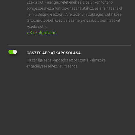
Ezek a sütik elengedhetetlenek az oldalunkon történő
böngészéshez,a funkciók használatához, és a felhasználók
nem tilthatják le azokat. A feltétlenül szükséges sütik közé
Eckhardt Sándor, Konrád Miklós
tartoznak többek között a személyre szabott beállításokat
MAGYAR−FRANCIA NAGYSZÓTÁR
kezelő sütik.
↓
3
szolgáltatás
Kapcsolódó anyagok
forrasztópisztoly
ÖSSZES APP ÁTKAPCSOLÁSA
forrasztóvas
Használja ezt a kapcsolót az összes alkalmazás
forrasztóvíz
engedélyezéséhez/letiltásához.
forráz
forrázat
forrázó
forró
forrófejű
forróláz