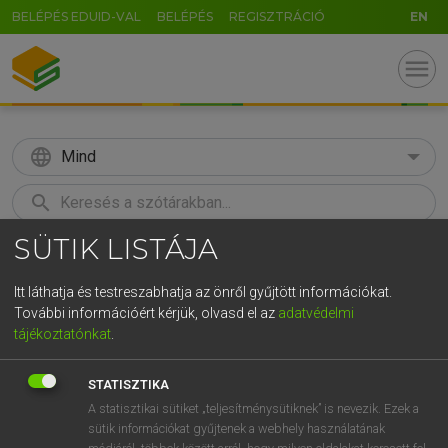
BELÉPÉS EDUID-VAL
BELÉPÉS
REGISZTRÁCIÓ
EN
menu
language
Mind
search
SÜTIK LISTÁJA
GR
KERESÉS
5
6
7
8
9
ö
ü
ó
Itt láthatja és testreszabhatja az önről gyűjtött információkat.
További információért kérjük, olvasd el az
adatvédelmi
r
t
z
u
i
o
p
ő
ú
ECKHARDT SÁNDOR, KONRÁD MIKLÓS
tájékoztatónkat
.
Magyar−francia nagyszótár
g
h
j
k
l
é
á
ű
Ω
STATISZTIKA
v
b
n
m
,
.
-
AltGr
A statisztikai sütiket „teljesítménysütiknek” is nevezik. Ezek a
sütik információkat gyűjtenek a webhely használatának