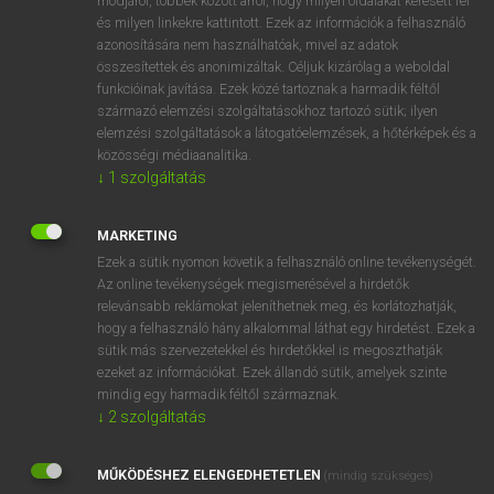
módjáról, többek között arról, hogy milyen oldalakat keresett fel
és milyen linkekre kattintott. Ezek az információk a felhasználó
VAN ELŐFIZETÉSED?
azonosítására nem használhatóak, mivel az adatok
összesítettek és anonimizáltak. Céljuk kizárólag a weboldal
Van előfizetésem a teljes szócikk megtekintéséhez.
funkcióinak javítása. Ezek közé tartoznak a harmadik féltől
származó elemzési szolgáltatásokhoz tartozó sütik; ilyen
BELÉPÉS
elemzési szolgáltatások a látogatóelemzések, a hőtérképek és a
közösségi médiaanalitika.
↓
1
szolgáltatás
MARKETING
Ezek a sütik nyomon követik a felhasználó online tevékenységét.
Az online tevékenységek megismerésével a hirdetők
NINCS ELŐFIZETÉSED?
relevánsabb reklámokat jeleníthetnek meg, és korlátozhatják,
Nincs regisztrációm és előfizetésem. A szótár 2 órás,
hogy a felhasználó hány alkalommal láthat egy hirdetést. Ezek a
díjmentes próbaverziójának elindításához regisztrálok és
sütik más szervezetekkel és hirdetőkkel is megoszthatják
belépek
.
ezeket az információkat. Ezek állandó sütik, amelyek szinte
mindig egy harmadik féltől származnak.
↓
2
szolgáltatás
REGISZTRÁCIÓ
MŰKÖDÉSHEZ ELENGEDHETETLEN
(mindig szükséges)