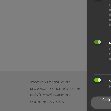
E
m
f
m
f
↓
M
E
f
s
↓
Ö
SZOTAR.NET APPLIKÁCIÓ
EGYÉNI FEL
H
MICROSOFT OFFICE BŐVÍTMÉNY
TANULÓKNA
BEÉPÜLŐ SZÓTÁRMODUL
OKTATÁSI I
Csak 
ONLINE NYELVVIZSGA
VÁLLALATI 