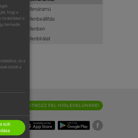
ához
ségek
ellenáramú
ják, hogy a
ellenbeállítás
 hirdetőkkel is
egy harmadik
ellenben
ellenbírálat
nálatához, és a
öbbek között a
IRATKOZZ FEL HÍRLEVELÜNKRE!
 süti
adása