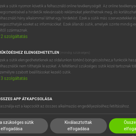
próbaverziójának elindítás
zek a sütik nyomon követik a felhasználó online tevékenységét. Az online tevékeny
BELÉPÉS
regisztrálok és
belépek
.
egismerésével a hirdetők relevánsabb reklámokat jeleníthetnek meg, és korlátozhat
elhasználó hány alkalommal láthat egy hirdetést. Ezek a sütik más szervezetekkel és
egoszthatják ezeket az információkat. Ezek állandó sütik, amelyek szinte mindig 
REGISZTRÁCIÓ
éltől származnak.
2
szolgáltatás
ŰKÖDÉSHEZ ELENGEDHETETLEN
(mindig szükséges)
zek a sütik elengedhetetlenek az oldalunkon történő böngészéshez,a funkciók hasz
elhasználók nem tilthatják le azokat. A feltétlenül szükséges sütik közé tartoznak t
zemélyre szabott beállításokat kezelő sütik.
3
szolgáltatás
SSZES APP ÁTKAPCSOLÁSA
HASZNÁLÓKNAK
SÚGÓ
asználja ezt a kapcsolót az összes alkalmazás engedélyezéséhez/letiltásához.
K
RÓLUNK
NTÉZMÉNYEKNEK
ELÉRHETŐSÉG
a szükséges sütik
Kiválasztottak
Összes
MEGOLDÁSOK
SÜTI BEÁLLÍTÁSOK
elfogadása
elfogadása
elfog