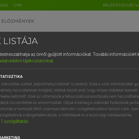
ÉGEK
GYIK
BELÉPÉS EDUID-V
ELŐZMÉNYEK
 LISTÁJA
és testreszabhatja az önről gyűjtött információkat.
További információért k
HU
DE
CN
FR
ES
IT
NL
RU
GR
adatvédelmi tájékoztatónkat
.
ARDT SÁNDOR, KONRÁD MIKLÓS
1
2
3
4
5
6
7
8
9
ar−francia nagyszótár
TATISZTIKA
q
w
e
r
t
z
u
i
 statisztikai sütiket „teljesítménysütiknek” is nevezik. Ezek a sütik információkat gy
ebhely használatának módjáról, többek között arról, hogy milyen oldalakat keresett 
a
s
d
f
g
h
j
k
l
é
inkekre kattintott. Ezek az információk a felhasználó azonosítására nem használható
datok összesítettek és anonimizáltak. Céljuk kizárólag a weboldal funkcióinak javít
í
y
x
c
v
b
n
m
,
.
artoznak a harmadik féltől származó elemzési szolgáltatásokhoz tartozó sütik; ilye
zolgáltatások a látogatóelemzések, a hőtérképek és a közösségi médiaanalitika.
VAN ELŐFIZETÉSED?
NINCS ELŐFIZETÉSED
1
szolgáltatás
előfizetésem a teljes szócikk
Nincs regisztrációm és előfiz
megtekintéséhez.
A szótár 2 órás, díjmente
MARKETING