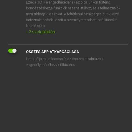
Ezek a sütik elengedhetetlenek az oldalunkon történő
böngészéshez,a funkciók használatához, és a felhasználók
nem tilthatják le azokat. A feltétlenül szükséges sütik közé
Eckhardt Sándor, Konrád Miklós
tartoznak többek között a személyre szabott beállításokat
MAGYAR−FRANCIA NAGYSZÓTÁR
kezelő sütik.
↓
3
szolgáltatás
Kapcsolódó anyagok
ellenanyacsavar
ÖSSZES APP ÁTKAPCSOLÁSA
ellenanyag
Használja ezt a kapcsolót az összes alkalmazás
ellenanyagképzés
engedélyezéséhez/letiltásához.
ellenanyagképző
ellenáram
ellenáramlás
ellenáramlat
ellenáramú
ellenbeállítás