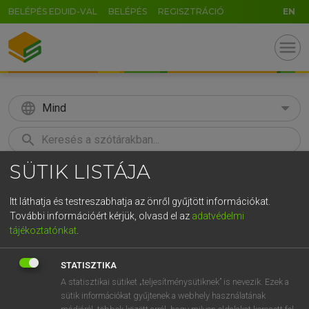
BELÉPÉS EDUID-VAL
BELÉPÉS
REGISZTRÁCIÓ
EN
menu
language
Mind
search
SÜTIK LISTÁJA
GR
KERESÉS
5
6
7
8
9
ö
ü
ó
Itt láthatja és testreszabhatja az önről gyűjtött információkat.
További információért kérjük, olvasd el az
adatvédelmi
r
t
z
u
i
o
p
ő
ú
ECKHARDT SÁNDOR, KONRÁD MIKLÓS
tájékoztatónkat
.
Magyar−francia nagyszótár
g
h
j
k
l
é
á
ű
Ω
STATISZTIKA
v
b
n
m
,
.
-
AltGr
A statisztikai sütiket „teljesítménysütiknek” is nevezik. Ezek a
sütik információkat gyűjtenek a webhely használatának