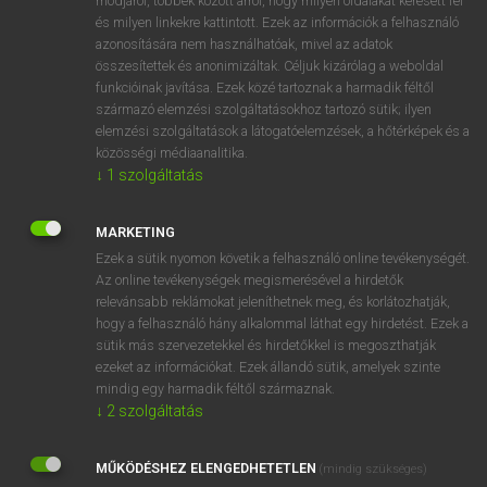
módjáról, többek között arról, hogy milyen oldalakat keresett fel
és milyen linkekre kattintott. Ezek az információk a felhasználó
VAN ELŐFIZETÉSED?
azonosítására nem használhatóak, mivel az adatok
összesítettek és anonimizáltak. Céljuk kizárólag a weboldal
Van előfizetésem a teljes szócikk megtekintéséhez.
funkcióinak javítása. Ezek közé tartoznak a harmadik féltől
származó elemzési szolgáltatásokhoz tartozó sütik; ilyen
BELÉPÉS
elemzési szolgáltatások a látogatóelemzések, a hőtérképek és a
közösségi médiaanalitika.
↓
1
szolgáltatás
MARKETING
Ezek a sütik nyomon követik a felhasználó online tevékenységét.
Az online tevékenységek megismerésével a hirdetők
NINCS ELŐFIZETÉSED?
relevánsabb reklámokat jeleníthetnek meg, és korlátozhatják,
Nincs regisztrációm és előfizetésem. A szótár 2 órás,
hogy a felhasználó hány alkalommal láthat egy hirdetést. Ezek a
díjmentes próbaverziójának elindításához regisztrálok és
sütik más szervezetekkel és hirdetőkkel is megoszthatják
belépek
.
ezeket az információkat. Ezek állandó sütik, amelyek szinte
mindig egy harmadik féltől származnak.
↓
2
szolgáltatás
REGISZTRÁCIÓ
MŰKÖDÉSHEZ ELENGEDHETETLEN
(mindig szükséges)