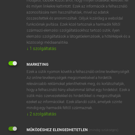
módjáról, többek között arról, hogy milyen oldalakat keresett fel
és milyen linkekre kattintott. Ezek az információk a felhasználó
VAN ELŐFIZETÉSED?
azonosítására nem használhatóak, mivel az adatok
összesítettek és anonimizáltak. Céljuk kizárólag a weboldal
Van előfizetésem a teljes szócikk megtekintéséhez.
funkcióinak javítása. Ezek közé tartoznak a harmadik féltől
származó elemzési szolgáltatásokhoz tartozó sütik; ilyen
BELÉPÉS
elemzési szolgáltatások a látogatóelemzések, a hőtérképek és a
közösségi médiaanalitika.
↓
1
szolgáltatás
MARKETING
Ezek a sütik nyomon követik a felhasználó online tevékenységét.
Az online tevékenységek megismerésével a hirdetők
NINCS ELŐFIZETÉSED?
relevánsabb reklámokat jeleníthetnek meg, és korlátozhatják,
Nincs regisztrációm és előfizetésem. A szótár 2 órás,
hogy a felhasználó hány alkalommal láthat egy hirdetést. Ezek a
díjmentes próbaverziójának elindításához regisztrálok és
sütik más szervezetekkel és hirdetőkkel is megoszthatják
belépek
.
ezeket az információkat. Ezek állandó sütik, amelyek szinte
mindig egy harmadik féltől származnak.
↓
2
szolgáltatás
REGISZTRÁCIÓ
MŰKÖDÉSHEZ ELENGEDHETETLEN
(mindig szükséges)