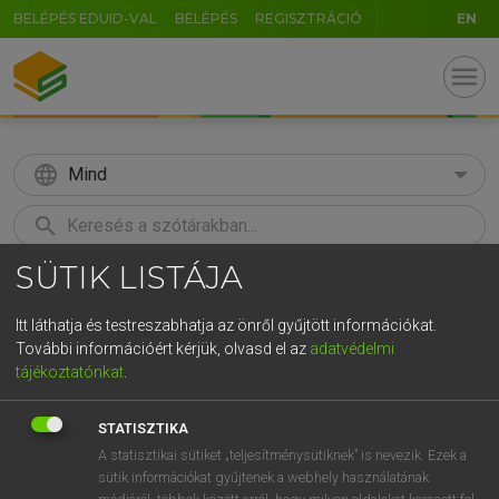
BELÉPÉS EDUID-VAL
BELÉPÉS
REGISZTRÁCIÓ
EN
menu
language
Mind
search
SÜTIK LISTÁJA
GR
KERESÉS
5
6
7
8
9
ö
ü
ó
Itt láthatja és testreszabhatja az önről gyűjtött információkat.
További információért kérjük, olvasd el az
adatvédelmi
r
t
z
u
i
o
p
ő
ú
ECKHARDT SÁNDOR, KONRÁD MIKLÓS
tájékoztatónkat
.
Magyar−francia nagyszótár
g
h
j
k
l
é
á
ű
Ω
STATISZTIKA
v
b
n
m
,
.
-
AltGr
A statisztikai sütiket „teljesítménysütiknek” is nevezik. Ezek a
sütik információkat gyűjtenek a webhely használatának