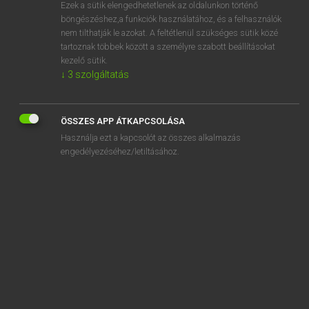
Ezek a sütik elengedhetetlenek az oldalunkon történő
böngészéshez,a funkciók használatához, és a felhasználók
nem tilthatják le azokat. A feltétlenül szükséges sütik közé
Eckhardt Sándor, Konrád Miklós
tartoznak többek között a személyre szabott beállításokat
MAGYAR−FRANCIA NAGYSZÓTÁR
kezelő sütik.
↓
3
szolgáltatás
Kapcsolódó anyagok
élelmiszerkosár
ÖSSZES APP ÁTKAPCSOLÁSA
élelmiszer-mérgezés
Használja ezt a kapcsolót az összes alkalmazás
élelmiszer-önellátás
engedélyezéséhez/letiltásához.
élelmiszerpiac
élelmiszerraktár
élelmiszerrészleg
élelmiszersegély
élelmiszer-szállítás
élelmiszer-szállítmány