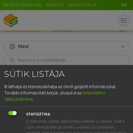
BELÉPÉS EDUID-VAL
BELÉPÉS
REGISZTRÁCIÓ
EN
menu
language
Mind
search
SÜTIK LISTÁJA
GR
KERESÉS
5
6
7
8
9
ö
ü
ó
Itt láthatja és testreszabhatja az önről gyűjtött információkat.
További információért kérjük, olvasd el az
adatvédelmi
r
t
z
u
i
o
p
ő
ú
ECKHARDT SÁNDOR, KONRÁD MIKLÓS
tájékoztatónkat
.
Magyar−francia nagyszótár
g
h
j
k
l
é
á
ű
Ω
STATISZTIKA
v
b
n
m
,
.
-
AltGr
A statisztikai sütiket „teljesítménysütiknek” is nevezik. Ezek a
sütik információkat gyűjtenek a webhely használatának