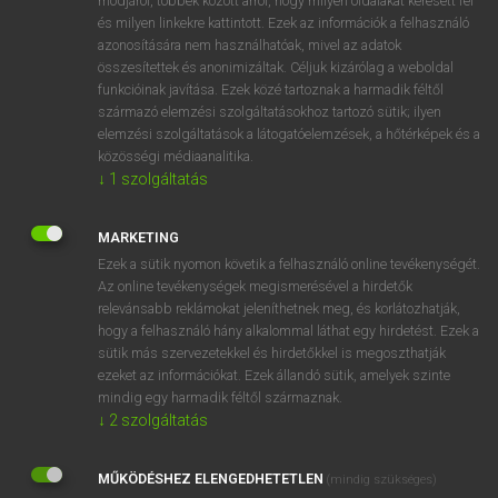
módjáról, többek között arról, hogy milyen oldalakat keresett fel
és milyen linkekre kattintott. Ezek az információk a felhasználó
VAN ELŐFIZETÉSED?
azonosítására nem használhatóak, mivel az adatok
összesítettek és anonimizáltak. Céljuk kizárólag a weboldal
Van előfizetésem a teljes szócikk megtekintéséhez.
funkcióinak javítása. Ezek közé tartoznak a harmadik féltől
származó elemzési szolgáltatásokhoz tartozó sütik; ilyen
BELÉPÉS
elemzési szolgáltatások a látogatóelemzések, a hőtérképek és a
közösségi médiaanalitika.
↓
1
szolgáltatás
MARKETING
Ezek a sütik nyomon követik a felhasználó online tevékenységét.
Az online tevékenységek megismerésével a hirdetők
NINCS ELŐFIZETÉSED?
relevánsabb reklámokat jeleníthetnek meg, és korlátozhatják,
Nincs regisztrációm és előfizetésem. A szótár 2 órás,
hogy a felhasználó hány alkalommal láthat egy hirdetést. Ezek a
díjmentes próbaverziójának elindításához regisztrálok és
sütik más szervezetekkel és hirdetőkkel is megoszthatják
belépek
.
ezeket az információkat. Ezek állandó sütik, amelyek szinte
mindig egy harmadik féltől származnak.
↓
2
szolgáltatás
REGISZTRÁCIÓ
MŰKÖDÉSHEZ ELENGEDHETETLEN
(mindig szükséges)