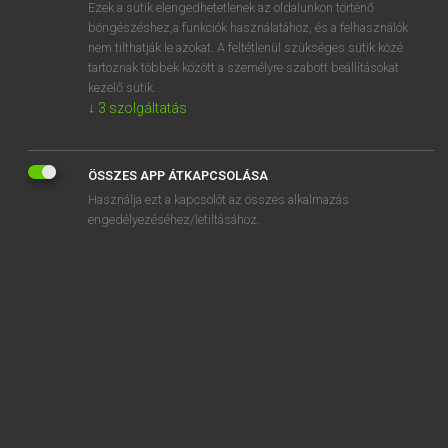
Ezek a sütik elengedhetetlenek az oldalunkon történő
böngészéshez,a funkciók használatához, és a felhasználók
nem tilthatják le azokat. A feltétlenül szükséges sütik közé
Eckhardt Sándor, Konrád Miklós
tartoznak többek között a személyre szabott beállításokat
MAGYAR−FRANCIA NAGYSZÓTÁR
kezelő sütik.
↓
3
szolgáltatás
Kapcsolódó anyagok
élelmiszer-kereskedő
ÖSSZES APP ÁTKAPCSOLÁSA
élelmiszer-kereslet
Használja ezt a kapcsolót az összes alkalmazás
élelmiszerkészlet
engedélyezéséhez/letiltásához.
élelmiszer-korlátozás
élelmiszerkosár
élelmiszer-mérgezés
élelmiszer-önellátás
élelmiszerpiac
élelmiszerraktár