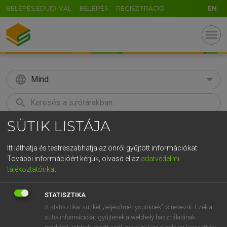
BELÉPÉS EDUID-VAL
BELÉPÉS
REGISZTRÁCIÓ
EN
menu
language
Mind
search
SÜTIK LISTÁJA
GR
KERESÉS
5
6
7
8
9
ö
ü
ó
Itt láthatja és testreszabhatja az önről gyűjtött információkat.
További információért kérjük, olvasd el az
adatvédelmi
r
t
z
u
i
o
p
ő
ú
ECKHARDT SÁNDOR, KONRÁD MIKLÓS
tájékoztatónkat
.
Magyar−francia nagyszótár
g
h
j
k
l
é
á
ű
Ω
STATISZTIKA
v
b
n
m
,
.
-
AltGr
A statisztikai sütiket „teljesítménysütiknek” is nevezik. Ezek a
sütik információkat gyűjtenek a webhely használatának