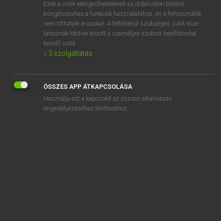
Ezek a sütik elengedhetetlenek az oldalunkon történő
böngészéshez,a funkciók használatához, és a felhasználók
nem tilthatják le azokat. A feltétlenül szükséges sütik közé
Eckhardt Sándor, Konrád Miklós
tartoznak többek között a személyre szabott beállításokat
MAGYAR−FRANCIA NAGYSZÓTÁR
kezelő sütik.
↓
3
szolgáltatás
Kapcsolódó anyagok
choline
ÖSSZES APP ÁTKAPCSOLÁSA
chondrológia
Használja ezt a kapcsolót az összes alkalmazás
chondroma
engedélyezéséhez/letiltásához.
chorea
choreás
choregos
choreográfiai
choriális
chorijambikus