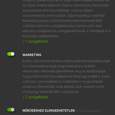
módjáról, többek között arról, hogy milyen oldalakat keresett fel
és milyen linkekre kattintott. Ezek az információk a felhasználó
VAN ELŐFIZETÉSED?
azonosítására nem használhatóak, mivel az adatok
összesítettek és anonimizáltak. Céljuk kizárólag a weboldal
Van előfizetésem a teljes szócikk megtekintéséhez.
funkcióinak javítása. Ezek közé tartoznak a harmadik féltől
származó elemzési szolgáltatásokhoz tartozó sütik; ilyen
BELÉPÉS
elemzési szolgáltatások a látogatóelemzések, a hőtérképek és a
közösségi médiaanalitika.
↓
1
szolgáltatás
MARKETING
Ezek a sütik nyomon követik a felhasználó online tevékenységét.
Az online tevékenységek megismerésével a hirdetők
NINCS ELŐFIZETÉSED?
relevánsabb reklámokat jeleníthetnek meg, és korlátozhatják,
Nincs regisztrációm és előfizetésem. A szótár 2 órás,
hogy a felhasználó hány alkalommal láthat egy hirdetést. Ezek a
díjmentes próbaverziójának elindításához regisztrálok és
sütik más szervezetekkel és hirdetőkkel is megoszthatják
belépek
.
ezeket az információkat. Ezek állandó sütik, amelyek szinte
mindig egy harmadik féltől származnak.
↓
2
szolgáltatás
REGISZTRÁCIÓ
MŰKÖDÉSHEZ ELENGEDHETETLEN
(mindig szükséges)