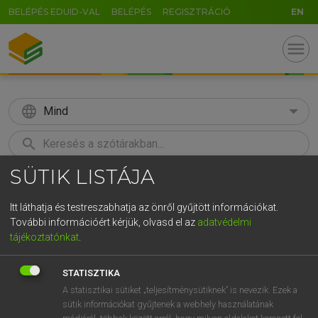
BELÉPÉS EDUID-VAL
BELÉPÉS
REGISZTRÁCIÓ
EN
menu
language
Mind
search
SÜTIK LISTÁJA
GR
KERESÉS
5
6
7
8
9
ö
ü
ó
Itt láthatja és testreszabhatja az önről gyűjtött információkat.
További információért kérjük, olvasd el az
adatvédelmi
r
t
z
u
i
o
p
ő
ú
ECKHARDT SÁNDOR, KONRÁD MIKLÓS
tájékoztatónkat
.
Magyar−francia nagyszótár
g
h
j
k
l
é
á
ű
Ω
STATISZTIKA
v
b
n
m
,
.
-
AltGr
A statisztikai sütiket „teljesítménysütiknek” is nevezik. Ezek a
sütik információkat gyűjtenek a webhely használatának