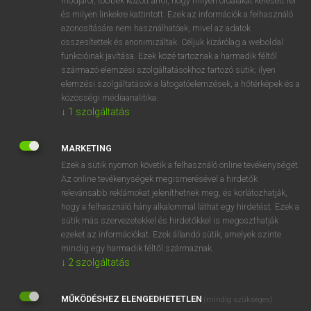
módjáról, többek között arról, hogy milyen oldalakat keresett fel
és milyen linkekre kattintott. Ezek az információk a felhasználó
VAN ELŐFIZETÉSED?
azonosítására nem használhatóak, mivel az adatok
összesítettek és anonimizáltak. Céljuk kizárólag a weboldal
Van előfizetésem a teljes szócikk megtekintéséhez.
funkcióinak javítása. Ezek közé tartoznak a harmadik féltől
származó elemzési szolgáltatásokhoz tartozó sütik; ilyen
BELÉPÉS
elemzési szolgáltatások a látogatóelemzések, a hőtérképek és a
közösségi médiaanalitika.
↓
1
szolgáltatás
MARKETING
Ezek a sütik nyomon követik a felhasználó online tevékenységét.
Az online tevékenységek megismerésével a hirdetők
NINCS ELŐFIZETÉSED?
relevánsabb reklámokat jeleníthetnek meg, és korlátozhatják,
Nincs regisztrációm és előfizetésem. A szótár 2 órás,
hogy a felhasználó hány alkalommal láthat egy hirdetést. Ezek a
díjmentes próbaverziójának elindításához regisztrálok és
sütik más szervezetekkel és hirdetőkkel is megoszthatják
belépek
.
ezeket az információkat. Ezek állandó sütik, amelyek szinte
mindig egy harmadik féltől származnak.
↓
2
szolgáltatás
REGISZTRÁCIÓ
MŰKÖDÉSHEZ ELENGEDHETETLEN
(mindig szükséges)