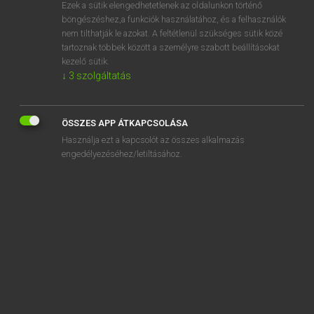
Ezek a sütik elengedhetetlenek az oldalunkon történő
böngészéshez,a funkciók használatához, és a felhasználók
nem tilthatják le azokat. A feltétlenül szükséges sütik közé
Eckhardt Sándor, Konrád Miklós
tartoznak többek között a személyre szabott beállításokat
MAGYAR−FRANCIA NAGYSZÓTÁR
kezelő sütik.
↓
3
szolgáltatás
Kapcsolódó anyagok
choana
ÖSSZES APP ÁTKAPCSOLÁSA
choleinsav
Használja ezt a kapcsolót az összes alkalmazás
cholémia
engedélyezéséhez/letiltásához.
choline
chondrológia
chondroma
chorea
choreás
choregos