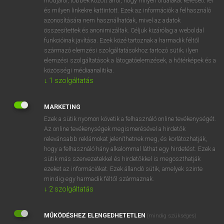
módjáról, többek között arról, hogy milyen oldalakat keresett fel
és milyen linkekre kattintott. Ezek az információk a felhasználó
VAN ELŐFIZETÉSED?
azonosítására nem használhatóak, mivel az adatok
összesítettek és anonimizáltak. Céljuk kizárólag a weboldal
Van előfizetésem a teljes szócikk megtekintéséhez.
funkcióinak javítása. Ezek közé tartoznak a harmadik féltől
származó elemzési szolgáltatásokhoz tartozó sütik; ilyen
BELÉPÉS
elemzési szolgáltatások a látogatóelemzések, a hőtérképek és a
közösségi médiaanalitika.
↓
1
szolgáltatás
MARKETING
Ezek a sütik nyomon követik a felhasználó online tevékenységét.
Az online tevékenységek megismerésével a hirdetők
NINCS ELŐFIZETÉSED?
relevánsabb reklámokat jeleníthetnek meg, és korlátozhatják,
Nincs regisztrációm és előfizetésem. A szótár 2 órás,
hogy a felhasználó hány alkalommal láthat egy hirdetést. Ezek a
díjmentes próbaverziójának elindításához regisztrálok és
sütik más szervezetekkel és hirdetőkkel is megoszthatják
belépek
.
ezeket az információkat. Ezek állandó sütik, amelyek szinte
mindig egy harmadik féltől származnak.
↓
2
szolgáltatás
REGISZTRÁCIÓ
MŰKÖDÉSHEZ ELENGEDHETETLEN
(mindig szükséges)