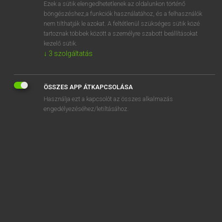
Ezek a sütik elengedhetetlenek az oldalunkon történő
böngészéshez,a funkciók használatához, és a felhasználók
nem tilthatják le azokat. A feltétlenül szükséges sütik közé
Eckhardt Sándor, Konrád Miklós
tartoznak többek között a személyre szabott beállításokat
MAGYAR−FRANCIA NAGYSZÓTÁR
kezelő sütik.
↓
3
szolgáltatás
Kapcsolódó anyagok
bordakötő
ÖSSZES APP ÁTKAPCSOLÁSA
bordaköz
Használja ezt a kapcsolót az összes alkalmazás
bordaközi
engedélyezéséhez/letiltásához.
bordal
bordaláda
bordamag
bordanyomó
bordapánt
bordaporcogó