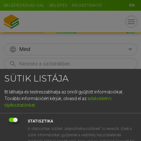
BELÉPÉS EDUID-VAL
BELÉPÉS
REGISZTRÁCIÓ
EN
menu
language
Mind
search
SÜTIK LISTÁJA
GR
KERESÉS
5
6
7
8
9
ö
ü
ó
Itt láthatja és testreszabhatja az önről gyűjtött információkat.
További információért kérjük, olvasd el az
adatvédelmi
r
t
z
u
i
o
p
ő
ú
ECKHARDT SÁNDOR, KONRÁD MIKLÓS
tájékoztatónkat
.
Magyar−francia nagyszótár
g
h
j
k
l
é
á
ű
Ω
STATISZTIKA
v
b
n
m
,
.
-
AltGr
A statisztikai sütiket „teljesítménysütiknek” is nevezik. Ezek a
sütik információkat gyűjtenek a webhely használatának