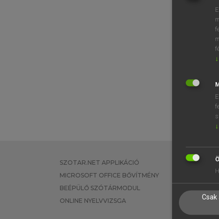
E
m
f
m
f
↓
M
E
f
s
↓
Ö
SZOTAR.NET APPLIKÁCIÓ
EGYÉNI FEL
H
MICROSOFT OFFICE BŐVÍTMÉNY
TANULÓKNA
BEÉPÜLŐ SZÓTÁRMODUL
OKTATÁSI I
Csak 
ONLINE NYELVVIZSGA
VÁLLALATI 