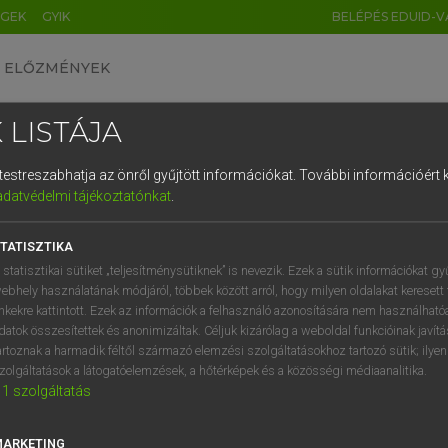
ÉGEK
GYIK
BELÉPÉS EDUID-V
ELŐZMÉNYEK
 LISTÁJA
és testreszabhatja az önről gyűjtött információkat.
További információért k
HU
DE
CN
FR
ES
IT
NL
RU
GR
adatvédelmi tájékoztatónkat
.
ARDT SÁNDOR, KONRÁD MIKLÓS
1
2
3
4
5
6
7
8
9
ar−francia nagyszótár
TATISZTIKA
q
w
e
r
t
z
u
i
 statisztikai sütiket „teljesítménysütiknek” is nevezik. Ezek a sütik információkat gy
ebhely használatának módjáról, többek között arról, hogy milyen oldalakat keresett 
a
s
d
f
g
h
j
k
l
é
inkekre kattintott. Ezek az információk a felhasználó azonosítására nem használható
datok összesítettek és anonimizáltak. Céljuk kizárólag a weboldal funkcióinak javít
í
y
x
c
v
b
n
m
,
.
artoznak a harmadik féltől származó elemzési szolgáltatásokhoz tartozó sütik; ilye
zolgáltatások a látogatóelemzések, a hőtérképek és a közösségi médiaanalitika.
VAN ELŐFIZETÉSED?
NINCS ELŐFIZETÉSED
1
szolgáltatás
előfizetésem a teljes szócikk
Nincs regisztrációm és előfiz
megtekintéséhez.
A szótár 2 órás, díjmente
MARKETING