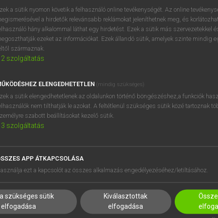
próbaverziójának elindítás
zek a sütik nyomon követik a felhasználó online tevékenységét. Az online tevékeny
BELÉPÉS
regisztrálok és
belépek
.
egismerésével a hirdetők relevánsabb reklámokat jeleníthetnek meg, és korlátozhat
elhasználó hány alkalommal láthat egy hirdetést. Ezek a sütik más szervezetekkel és
egoszthatják ezeket az információkat. Ezek állandó sütik, amelyek szinte mindig 
REGISZTRÁCIÓ
éltől származnak.
2
szolgáltatás
ŰKÖDÉSHEZ ELENGEDHETETLEN
(mindig szükséges)
zek a sütik elengedhetetlenek az oldalunkon történő böngészéshez,a funkciók hasz
elhasználók nem tilthatják le azokat. A feltétlenül szükséges sütik közé tartoznak t
zemélyre szabott beállításokat kezelő sütik.
3
szolgáltatás
SSZES APP ÁTKAPCSOLÁSA
HASZNÁLÓKNAK
SÚGÓ
asználja ezt a kapcsolót az összes alkalmazás engedélyezéséhez/letiltásához.
K
RÓLUNK
NTÉZMÉNYEKNEK
ELÉRHETŐSÉG
a szükséges sütik
Kiválasztottak
Összes
MEGOLDÁSOK
SÜTI BEÁLLÍTÁSOK
elfogadása
elfogadása
elfog