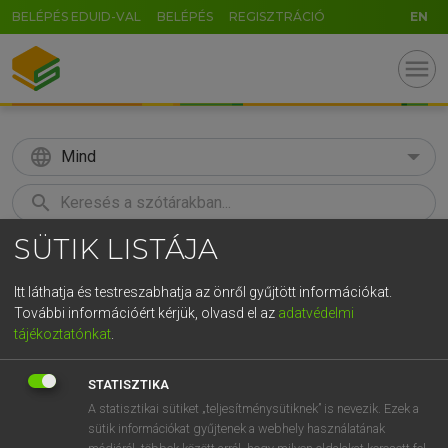
BELÉPÉS EDUID-VAL
BELÉPÉS
REGISZTRÁCIÓ
EN
menu
language
Mind
search
SÜTIK LISTÁJA
GR
KERESÉS
5
6
7
8
9
ö
ü
ó
Itt láthatja és testreszabhatja az önről gyűjtött információkat.
További információért kérjük, olvasd el az
adatvédelmi
r
t
z
u
i
o
p
ő
ú
ECKHARDT SÁNDOR, KONRÁD MIKLÓS
tájékoztatónkat
.
Magyar−francia nagyszótár
g
h
j
k
l
é
á
ű
Ω
STATISZTIKA
v
b
n
m
,
.
-
AltGr
A statisztikai sütiket „teljesítménysütiknek” is nevezik. Ezek a
sütik információkat gyűjtenek a webhely használatának