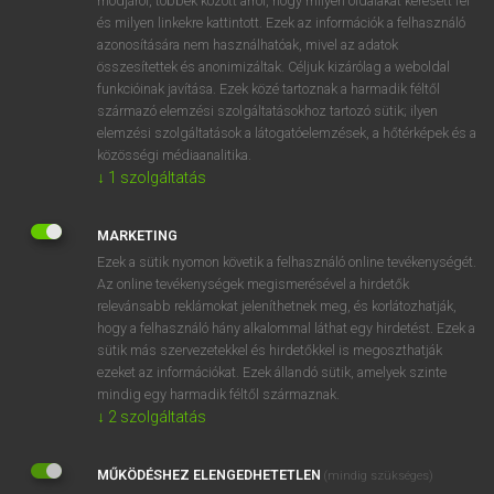
módjáról, többek között arról, hogy milyen oldalakat keresett fel
és milyen linkekre kattintott. Ezek az információk a felhasználó
VAN ELŐFIZETÉSED?
azonosítására nem használhatóak, mivel az adatok
összesítettek és anonimizáltak. Céljuk kizárólag a weboldal
Van előfizetésem a teljes szócikk megtekintéséhez.
funkcióinak javítása. Ezek közé tartoznak a harmadik féltől
származó elemzési szolgáltatásokhoz tartozó sütik; ilyen
BELÉPÉS
elemzési szolgáltatások a látogatóelemzések, a hőtérképek és a
közösségi médiaanalitika.
↓
1
szolgáltatás
MARKETING
Ezek a sütik nyomon követik a felhasználó online tevékenységét.
Az online tevékenységek megismerésével a hirdetők
NINCS ELŐFIZETÉSED?
relevánsabb reklámokat jeleníthetnek meg, és korlátozhatják,
Nincs regisztrációm és előfizetésem. A szótár 2 órás,
hogy a felhasználó hány alkalommal láthat egy hirdetést. Ezek a
díjmentes próbaverziójának elindításához regisztrálok és
sütik más szervezetekkel és hirdetőkkel is megoszthatják
belépek
.
ezeket az információkat. Ezek állandó sütik, amelyek szinte
mindig egy harmadik féltől származnak.
↓
2
szolgáltatás
REGISZTRÁCIÓ
MŰKÖDÉSHEZ ELENGEDHETETLEN
(mindig szükséges)