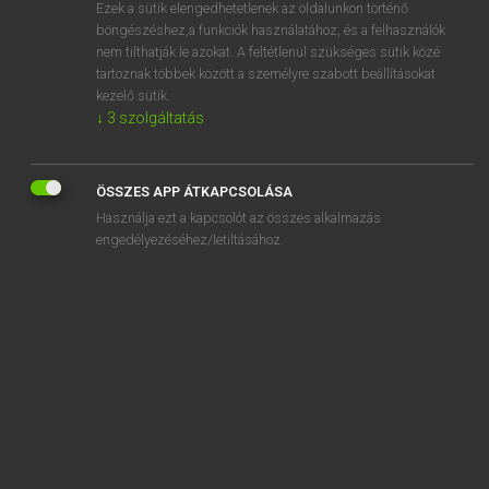
Ezek a sütik elengedhetetlenek az oldalunkon történő
böngészéshez,a funkciók használatához, és a felhasználók
nem tilthatják le azokat. A feltétlenül szükséges sütik közé
Eckhardt Sándor, Konrád Miklós
tartoznak többek között a személyre szabott beállításokat
MAGYAR−FRANCIA NAGYSZÓTÁR
kezelő sütik.
↓
3
szolgáltatás
Kapcsolódó anyagok
vitás
ÖSSZES APP ÁTKAPCSOLÁSA
vitat
Használja ezt a kapcsolót az összes alkalmazás
vitatárgy
engedélyezéséhez/letiltásához.
vitatás
vitatétel
vitathatatlan
vitathatatlanság
vitathatatlanul
vitatható