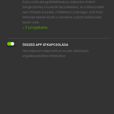
Ezek a sütik elengedhetetlenek az oldalunkon történő
böngészéshez,a funkciók használatához, és a felhasználók
nem tilthatják le azokat. A feltétlenül szükséges sütik közé
Eckhardt Sándor, Konrád Miklós
tartoznak többek között a személyre szabott beállításokat
MAGYAR−FRANCIA NAGYSZÓTÁR
kezelő sütik.
↓
3
szolgáltatás
Kapcsolódó anyagok
vitapont
ÖSSZES APP ÁTKAPCSOLÁSA
vitás
Használja ezt a kapcsolót az összes alkalmazás
vitat
engedélyezéséhez/letiltásához.
vitatárgy
vitatás
vitatétel
vitathatatlan
vitathatatlanság
vitathatatlanul