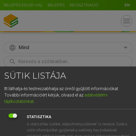
BELÉPÉS EDUID-VAL
BELÉPÉS
REGISZTRÁCIÓ
EN
menu
language
Mind
search
SÜTIK LISTÁJA
GR
KERESÉS
5
6
7
8
9
ö
ü
ó
Itt láthatja és testreszabhatja az önről gyűjtött információkat.
További információért kérjük, olvasd el az
adatvédelmi
r
t
z
u
i
o
p
ő
ú
ECKHARDT SÁNDOR, KONRÁD MIKLÓS
tájékoztatónkat
.
Magyar−francia nagyszótár
g
h
j
k
l
é
á
ű
Ω
STATISZTIKA
v
b
n
m
,
.
-
AltGr
A statisztikai sütiket „teljesítménysütiknek” is nevezik. Ezek a
sütik információkat gyűjtenek a webhely használatának