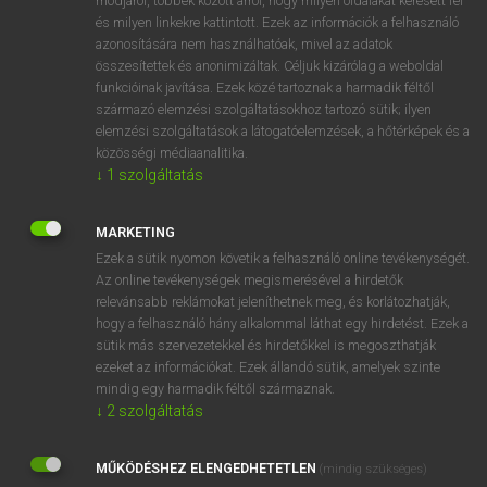
módjáról, többek között arról, hogy milyen oldalakat keresett fel
és milyen linkekre kattintott. Ezek az információk a felhasználó
VAN ELŐFIZETÉSED?
azonosítására nem használhatóak, mivel az adatok
összesítettek és anonimizáltak. Céljuk kizárólag a weboldal
Van előfizetésem a teljes szócikk megtekintéséhez.
funkcióinak javítása. Ezek közé tartoznak a harmadik féltől
származó elemzési szolgáltatásokhoz tartozó sütik; ilyen
BELÉPÉS
elemzési szolgáltatások a látogatóelemzések, a hőtérképek és a
közösségi médiaanalitika.
↓
1
szolgáltatás
MARKETING
Ezek a sütik nyomon követik a felhasználó online tevékenységét.
Az online tevékenységek megismerésével a hirdetők
NINCS ELŐFIZETÉSED?
relevánsabb reklámokat jeleníthetnek meg, és korlátozhatják,
Nincs regisztrációm és előfizetésem. A szótár 2 órás,
hogy a felhasználó hány alkalommal láthat egy hirdetést. Ezek a
díjmentes próbaverziójának elindításához regisztrálok és
sütik más szervezetekkel és hirdetőkkel is megoszthatják
belépek
.
ezeket az információkat. Ezek állandó sütik, amelyek szinte
mindig egy harmadik féltől származnak.
↓
2
szolgáltatás
REGISZTRÁCIÓ
MŰKÖDÉSHEZ ELENGEDHETETLEN
(mindig szükséges)