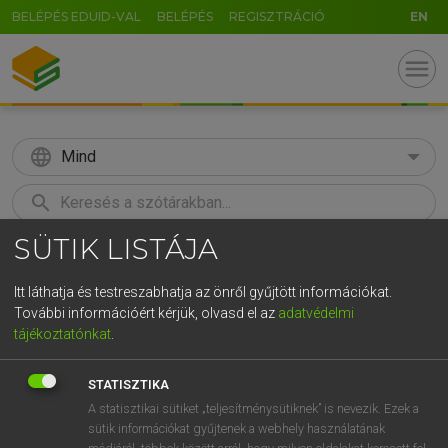
BELÉPÉS EDUID-VAL
BELÉPÉS
REGISZTRÁCIÓ
EN
menu
language
Mind
search
SÜTIK LISTÁJA
GR
KERESÉS
5
6
7
8
9
ö
ü
ó
Itt láthatja és testreszabhatja az önről gyűjtött információkat.
További információért kérjük, olvasd el az
adatvédelmi
r
t
z
u
i
o
p
ő
ú
ECKHARDT SÁNDOR, KONRÁD MIKLÓS
tájékoztatónkat
.
Magyar−francia nagyszótár
g
h
j
k
l
é
á
ű
Ω
STATISZTIKA
v
b
n
m
,
.
-
AltGr
A statisztikai sütiket „teljesítménysütiknek” is nevezik. Ezek a
sütik információkat gyűjtenek a webhely használatának