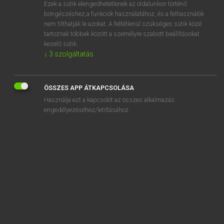
Ezek a sütik elengedhetetlenek az oldalunkon történő
böngészéshez,a funkciók használatához, és a felhasználók
nem tilthatják le azokat. A feltétlenül szükséges sütik közé
Eckhardt Sándor, Konrád Miklós
tartoznak többek között a személyre szabott beállításokat
MAGYAR−FRANCIA NAGYSZÓTÁR
kezelő sütik.
↓
3
szolgáltatás
Kapcsolódó anyagok
vércukorszintű
ÖSSZES APP ÁTKAPCSOLÁSA
vércsatorna
Használja ezt a kapcsolót az összes alkalmazás
vércse
engedélyezéséhez/letiltásához.
vércsepp
vércsoport
vércsoport-meghatározás
verdes
vérdíj
verdikt