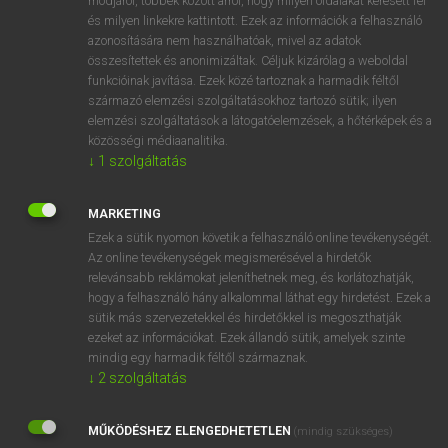
módjáról, többek között arról, hogy milyen oldalakat keresett fel
és milyen linkekre kattintott. Ezek az információk a felhasználó
VAN ELŐFIZETÉSED?
azonosítására nem használhatóak, mivel az adatok
összesítettek és anonimizáltak. Céljuk kizárólag a weboldal
Van előfizetésem a teljes szócikk megtekintéséhez.
funkcióinak javítása. Ezek közé tartoznak a harmadik féltől
származó elemzési szolgáltatásokhoz tartozó sütik; ilyen
BELÉPÉS
elemzési szolgáltatások a látogatóelemzések, a hőtérképek és a
közösségi médiaanalitika.
↓
1
szolgáltatás
MARKETING
Ezek a sütik nyomon követik a felhasználó online tevékenységét.
Az online tevékenységek megismerésével a hirdetők
NINCS ELŐFIZETÉSED?
relevánsabb reklámokat jeleníthetnek meg, és korlátozhatják,
Nincs regisztrációm és előfizetésem. A szótár 2 órás,
hogy a felhasználó hány alkalommal láthat egy hirdetést. Ezek a
díjmentes próbaverziójának elindításához regisztrálok és
sütik más szervezetekkel és hirdetőkkel is megoszthatják
belépek
.
ezeket az információkat. Ezek állandó sütik, amelyek szinte
mindig egy harmadik féltől származnak.
↓
2
szolgáltatás
REGISZTRÁCIÓ
MŰKÖDÉSHEZ ELENGEDHETETLEN
(mindig szükséges)