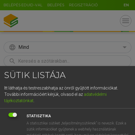
BELÉPÉS EDUID-VAL
BELÉPÉS
REGISZTRÁCIÓ
EN
menu
language
Mind
search
SÜTIK LISTÁJA
GR
KERESÉS
5
6
7
8
9
ö
ü
ó
Itt láthatja és testreszabhatja az önről gyűjtött információkat.
További információért kérjük, olvasd el az
adatvédelmi
r
t
z
u
i
o
p
ő
ú
ECKHARDT SÁNDOR, KONRÁD MIKLÓS
tájékoztatónkat
.
Magyar−francia nagyszótár
g
h
j
k
l
é
á
ű
Ω
STATISZTIKA
v
b
n
m
,
.
-
AltGr
A statisztikai sütiket „teljesítménysütiknek” is nevezik. Ezek a
sütik információkat gyűjtenek a webhely használatának