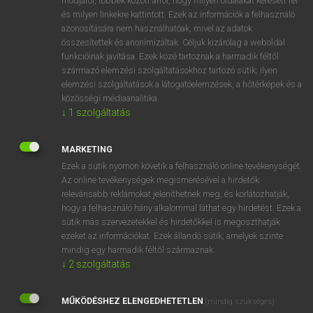
módjáról, többek között arról, hogy milyen oldalakat keresett fel
és milyen linkekre kattintott. Ezek az információk a felhasználó
VAN ELŐFIZETÉSED?
azonosítására nem használhatóak, mivel az adatok
összesítettek és anonimizáltak. Céljuk kizárólag a weboldal
Van előfizetésem a teljes szócikk megtekintéséhez.
funkcióinak javítása. Ezek közé tartoznak a harmadik féltől
származó elemzési szolgáltatásokhoz tartozó sütik; ilyen
BELÉPÉS
elemzési szolgáltatások a látogatóelemzések, a hőtérképek és a
közösségi médiaanalitika.
↓
1
szolgáltatás
MARKETING
Ezek a sütik nyomon követik a felhasználó online tevékenységét.
Az online tevékenységek megismerésével a hirdetők
NINCS ELŐFIZETÉSED?
relevánsabb reklámokat jeleníthetnek meg, és korlátozhatják,
Nincs regisztrációm és előfizetésem. A szótár 2 órás,
hogy a felhasználó hány alkalommal láthat egy hirdetést. Ezek a
díjmentes próbaverziójának elindításához regisztrálok és
sütik más szervezetekkel és hirdetőkkel is megoszthatják
belépek
.
ezeket az információkat. Ezek állandó sütik, amelyek szinte
mindig egy harmadik féltől származnak.
↓
2
szolgáltatás
REGISZTRÁCIÓ
MŰKÖDÉSHEZ ELENGEDHETETLEN
(mindig szükséges)