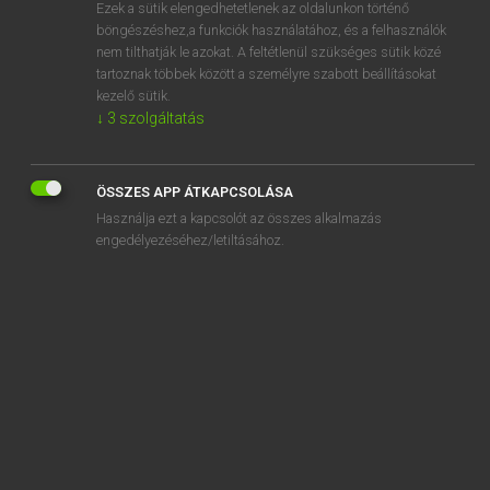
Ezek a sütik elengedhetetlenek az oldalunkon történő
böngészéshez,a funkciók használatához, és a felhasználók
nem tilthatják le azokat. A feltétlenül szükséges sütik közé
Eckhardt Sándor, Konrád Miklós
tartoznak többek között a személyre szabott beállításokat
MAGYAR−FRANCIA NAGYSZÓTÁR
kezelő sütik.
↓
3
szolgáltatás
Kapcsolódó anyagok
vércukorszint-süllyesztő
ÖSSZES APP ÁTKAPCSOLÁSA
vércukorszintű
Használja ezt a kapcsolót az összes alkalmazás
vércsatorna
engedélyezéséhez/letiltásához.
vércse
vércsepp
vércsoport
vércsoport-meghatározás
verdes
vérdíj