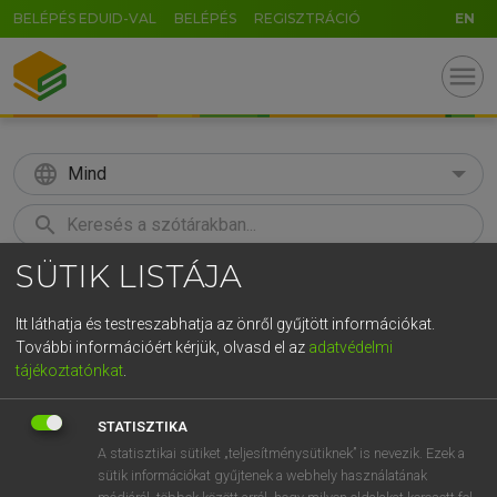
BELÉPÉS EDUID-VAL
BELÉPÉS
REGISZTRÁCIÓ
EN
menu
language
Mind
search
SÜTIK LISTÁJA
GR
KERESÉS
5
6
7
8
9
ö
ü
ó
Itt láthatja és testreszabhatja az önről gyűjtött információkat.
További információért kérjük, olvasd el az
adatvédelmi
r
t
z
u
i
o
p
ő
ú
ECKHARDT SÁNDOR, KONRÁD MIKLÓS
tájékoztatónkat
.
Magyar−francia nagyszótár
g
h
j
k
l
é
á
ű
Ω
STATISZTIKA
v
b
n
m
,
.
-
AltGr
A statisztikai sütiket „teljesítménysütiknek” is nevezik. Ezek a
sütik információkat gyűjtenek a webhely használatának