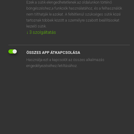
Ezek a sütik elengedhetetlenek az oldalunkon történő
böngészéshez,a funkciók használatához, és a felhasználók
nem tilthatják le azokat. A feltétlenül szükséges sütik közé
Eckhardt Sándor, Konrád Miklós
tartoznak többek között a személyre szabott beállításokat
MAGYAR−FRANCIA NAGYSZÓTÁR
kezelő sütik.
↓
3
szolgáltatás
Kapcsolódó anyagok
ágyéktáj
ÖSSZES APP ÁTKAPCSOLÁSA
ágyéktakaró
Használja ezt a kapcsolót az összes alkalmazás
ágyékzsába
engedélyezéséhez/letiltásához.
ágyelő
agyelszívás
agyembólia
agyér-elmeszesedés
agyfa
ágyfa