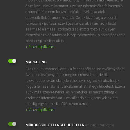
módjáról, többek között arról, hogy milyen oldalakat keresett fel
és milyen linkekre kattintott. Ezek az információk a felhasználó
VAN ELŐFIZETÉSED?
azonosítására nem használhatóak, mivel az adatok
összesítettek és anonimizáltak. Céljuk kizárólag a weboldal
Van előfizetésem a teljes szócikk megtekintéséhez.
funkcióinak javítása. Ezek közé tartoznak a harmadik féltől
származó elemzési szolgáltatásokhoz tartozó sütik; ilyen
BELÉPÉS
elemzési szolgáltatások a látogatóelemzések, a hőtérképek és a
közösségi médiaanalitika.
↓
1
szolgáltatás
MARKETING
Ezek a sütik nyomon követik a felhasználó online tevékenységét.
Az online tevékenységek megismerésével a hirdetők
NINCS ELŐFIZETÉSED?
relevánsabb reklámokat jeleníthetnek meg, és korlátozhatják,
Nincs regisztrációm és előfizetésem. A szótár 2 órás,
hogy a felhasználó hány alkalommal láthat egy hirdetést. Ezek a
díjmentes próbaverziójának elindításához regisztrálok és
sütik más szervezetekkel és hirdetőkkel is megoszthatják
belépek
.
ezeket az információkat. Ezek állandó sütik, amelyek szinte
mindig egy harmadik féltől származnak.
↓
2
szolgáltatás
REGISZTRÁCIÓ
MŰKÖDÉSHEZ ELENGEDHETETLEN
(mindig szükséges)