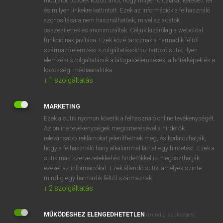
módjáról, többek között arról, hogy milyen oldalakat keresett fel
és milyen linkekre kattintott. Ezek az információk a felhasználó
VAN ELŐFIZETÉSED?
azonosítására nem használhatóak, mivel az adatok
összesítettek és anonimizáltak. Céljuk kizárólag a weboldal
Van előfizetésem a teljes szócikk megtekintéséhez.
funkcióinak javítása. Ezek közé tartoznak a harmadik féltől
származó elemzési szolgáltatásokhoz tartozó sütik; ilyen
BELÉPÉS
elemzési szolgáltatások a látogatóelemzések, a hőtérképek és a
közösségi médiaanalitika.
↓
1
szolgáltatás
MARKETING
Ezek a sütik nyomon követik a felhasználó online tevékenységét.
Az online tevékenységek megismerésével a hirdetők
NINCS ELŐFIZETÉSED?
relevánsabb reklámokat jeleníthetnek meg, és korlátozhatják,
Nincs regisztrációm és előfizetésem. A szótár 2 órás,
hogy a felhasználó hány alkalommal láthat egy hirdetést. Ezek a
díjmentes próbaverziójának elindításához regisztrálok és
sütik más szervezetekkel és hirdetőkkel is megoszthatják
belépek
.
ezeket az információkat. Ezek állandó sütik, amelyek szinte
mindig egy harmadik féltől származnak.
↓
2
szolgáltatás
REGISZTRÁCIÓ
MŰKÖDÉSHEZ ELENGEDHETETLEN
(mindig szükséges)