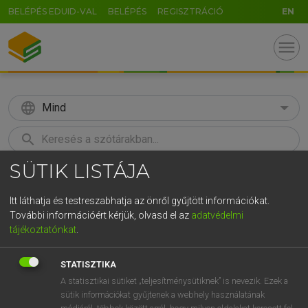
BELÉPÉS EDUID-VAL
BELÉPÉS
REGISZTRÁCIÓ
EN
menu
language
Mind
search
SÜTIK LISTÁJA
GR
KERESÉS
5
6
7
8
9
ö
ü
ó
Itt láthatja és testreszabhatja az önről gyűjtött információkat.
További információért kérjük, olvasd el az
adatvédelmi
r
t
z
u
i
o
p
ő
ú
ECKHARDT SÁNDOR, KONRÁD MIKLÓS
tájékoztatónkat
.
Magyar−francia nagyszótár
g
h
j
k
l
é
á
ű
Ω
STATISZTIKA
v
b
n
m
,
.
-
AltGr
A statisztikai sütiket „teljesítménysütiknek” is nevezik. Ezek a
sütik információkat gyűjtenek a webhely használatának