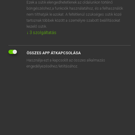
Ezek a sütik elengedhetetlenek az oldalunkon történő
böngészéshez,a funkciók használatához, és a felhasználók
nem tilthatják le azokat. A feltétlenül szükséges sütik közé
Eckhardt Sándor, Konrád Miklós
tartoznak többek között a személyre szabott beállításokat
MAGYAR−FRANCIA NAGYSZÓTÁR
kezelő sütik.
↓
3
szolgáltatás
Kapcsolódó anyagok
ágyéksérv
ÖSSZES APP ÁTKAPCSOLÁSA
ágyéktáj
Használja ezt a kapcsolót az összes alkalmazás
ágyéktakaró
engedélyezéséhez/letiltásához.
ágyékzsába
ágyelő
agyelszívás
agyembólia
agyér-elmeszesedés
agyfa