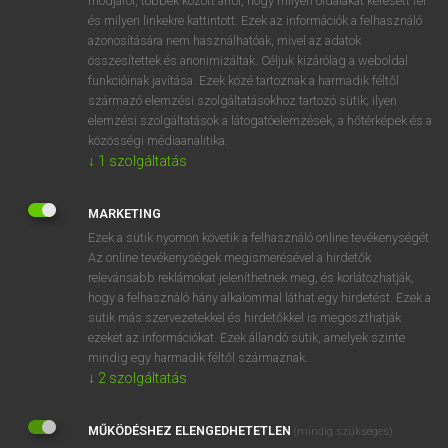
módjáról, többek között arról, hogy milyen oldalakat keresett fel
és milyen linkekre kattintott. Ezek az információk a felhasználó
VAN ELŐFIZETÉSED?
azonosítására nem használhatóak, mivel az adatok
összesítettek és anonimizáltak. Céljuk kizárólag a weboldal
Van előfizetésem a teljes szócikk megtekintéséhez.
funkcióinak javítása. Ezek közé tartoznak a harmadik féltől
származó elemzési szolgáltatásokhoz tartozó sütik; ilyen
BELÉPÉS
elemzési szolgáltatások a látogatóelemzések, a hőtérképek és a
közösségi médiaanalitika.
↓
1
szolgáltatás
MARKETING
Ezek a sütik nyomon követik a felhasználó online tevékenységét.
Az online tevékenységek megismerésével a hirdetők
NINCS ELŐFIZETÉSED?
relevánsabb reklámokat jeleníthetnek meg, és korlátozhatják,
Nincs regisztrációm és előfizetésem. A szótár 2 órás,
hogy a felhasználó hány alkalommal láthat egy hirdetést. Ezek a
díjmentes próbaverziójának elindításához regisztrálok és
sütik más szervezetekkel és hirdetőkkel is megoszthatják
belépek
.
ezeket az információkat. Ezek állandó sütik, amelyek szinte
mindig egy harmadik féltől származnak.
↓
2
szolgáltatás
REGISZTRÁCIÓ
MŰKÖDÉSHEZ ELENGEDHETETLEN
(mindig szükséges)