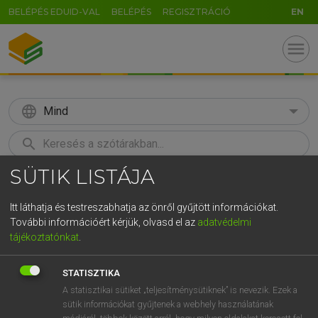
BELÉPÉS EDUID-VAL
BELÉPÉS
REGISZTRÁCIÓ
EN
menu
language
Mind
search
SÜTIK LISTÁJA
GR
KERESÉS
5
6
7
8
9
ö
ü
ó
Itt láthatja és testreszabhatja az önről gyűjtött információkat.
További információért kérjük, olvasd el az
adatvédelmi
r
t
z
u
i
o
p
ő
ú
ECKHARDT SÁNDOR, KONRÁD MIKLÓS
tájékoztatónkat
.
Magyar−francia nagyszótár
g
h
j
k
l
é
á
ű
Ω
STATISZTIKA
v
b
n
m
,
.
-
AltGr
A statisztikai sütiket „teljesítménysütiknek” is nevezik. Ezek a
sütik információkat gyűjtenek a webhely használatának