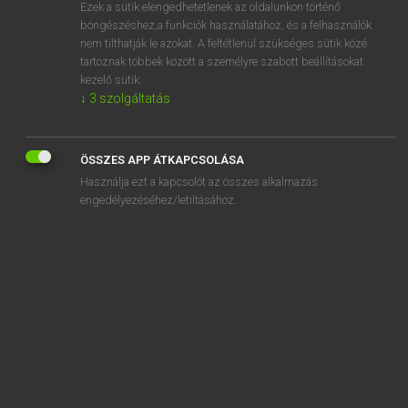
Ezek a sütik elengedhetetlenek az oldalunkon történő
böngészéshez,a funkciók használatához, és a felhasználók
nem tilthatják le azokat. A feltétlenül szükséges sütik közé
Eckhardt Sándor, Konrád Miklós
tartoznak többek között a személyre szabott beállításokat
MAGYAR−FRANCIA NAGYSZÓTÁR
kezelő sütik.
↓
3
szolgáltatás
Kapcsolódó anyagok
beriberi
ÖSSZES APP ÁTKAPCSOLÁSA
bérigény
Használja ezt a kapcsolót az összes alkalmazás
berigliz
engedélyezéséhez/letiltásához.
berill
berillium
bérinfláció
béringadozás
bérirodaház
berizsporoz