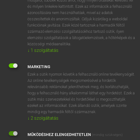
módjáról, többek között arról, hogy milyen oldalakat keresett fel
és milyen linkekre kattintott. Ezek az információk a felhasználó
VAN ELŐFIZETÉSED?
azonosítására nem használhatóak, mivel az adatok
összesítettek és anonimizáltak. Céljuk kizárólag a weboldal
Van előfizetésem a teljes szócikk megtekintéséhez.
funkcióinak javítása. Ezek közé tartoznak a harmadik féltől
származó elemzési szolgáltatásokhoz tartozó sütik; ilyen
BELÉPÉS
elemzési szolgáltatások a látogatóelemzések, a hőtérképek és a
közösségi médiaanalitika.
↓
1
szolgáltatás
MARKETING
Ezek a sütik nyomon követik a felhasználó online tevékenységét.
Az online tevékenységek megismerésével a hirdetők
NINCS ELŐFIZETÉSED?
relevánsabb reklámokat jeleníthetnek meg, és korlátozhatják,
Nincs regisztrációm és előfizetésem. A szótár 2 órás,
hogy a felhasználó hány alkalommal láthat egy hirdetést. Ezek a
díjmentes próbaverziójának elindításához regisztrálok és
sütik más szervezetekkel és hirdetőkkel is megoszthatják
belépek
.
ezeket az információkat. Ezek állandó sütik, amelyek szinte
mindig egy harmadik féltől származnak.
↓
2
szolgáltatás
REGISZTRÁCIÓ
MŰKÖDÉSHEZ ELENGEDHETETLEN
(mindig szükséges)