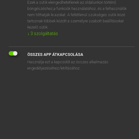
Ezek a sütik elengedhetetlenek az oldalunkon történő
böngészéshez,a funkciók használatához, és a felhasználók
nem tilthatják le azokat. A feltétlenül szükséges sütik közé
Eckhardt Sándor, Konrád Miklós
tartoznak többek között a személyre szabott beállításokat
MAGYAR−FRANCIA NAGYSZÓTÁR
kezelő sütik.
↓
3
szolgáltatás
Kapcsolódó anyagok
bérhizlalás
ÖSSZES APP ÁTKAPCSOLÁSA
bérhozam
Használja ezt a kapcsolót az összes alkalmazás
beriberi
engedélyezéséhez/letiltásához.
bérigény
berigliz
berill
berillium
bérinfláció
béringadozás