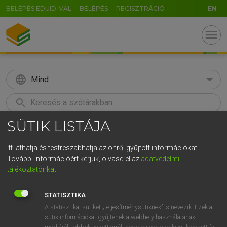
BELÉPÉS EDUID-VAL
BELÉPÉS
REGISZTRÁCIÓ
EN
menu
language
Mind
search
SÜTIK LISTÁJA
GR
KERESÉS
5
6
7
8
9
ö
ü
ó
Itt láthatja és testreszabhatja az önről gyűjtött információkat.
További információért kérjük, olvasd el az
adatvédelmi
r
t
z
u
i
o
p
ő
ú
ECKHARDT SÁNDOR, KONRÁD MIKLÓS
tájékoztatónkat
.
Magyar−francia nagyszótár
g
h
j
k
l
é
á
ű
Ω
STATISZTIKA
v
b
n
m
,
.
-
AltGr
A statisztikai sütiket „teljesítménysütiknek” is nevezik. Ezek a
sütik információkat gyűjtenek a webhely használatának