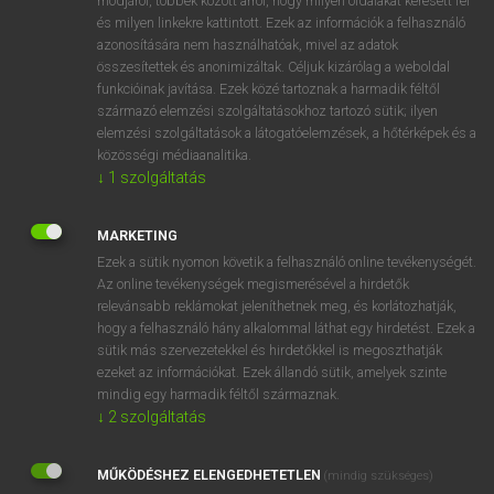
módjáról, többek között arról, hogy milyen oldalakat keresett fel
és milyen linkekre kattintott. Ezek az információk a felhasználó
VAN ELŐFIZETÉSED?
azonosítására nem használhatóak, mivel az adatok
összesítettek és anonimizáltak. Céljuk kizárólag a weboldal
Van előfizetésem a teljes szócikk megtekintéséhez.
funkcióinak javítása. Ezek közé tartoznak a harmadik féltől
származó elemzési szolgáltatásokhoz tartozó sütik; ilyen
BELÉPÉS
elemzési szolgáltatások a látogatóelemzések, a hőtérképek és a
közösségi médiaanalitika.
↓
1
szolgáltatás
MARKETING
Ezek a sütik nyomon követik a felhasználó online tevékenységét.
Az online tevékenységek megismerésével a hirdetők
NINCS ELŐFIZETÉSED?
relevánsabb reklámokat jeleníthetnek meg, és korlátozhatják,
Nincs regisztrációm és előfizetésem. A szótár 2 órás,
hogy a felhasználó hány alkalommal láthat egy hirdetést. Ezek a
díjmentes próbaverziójának elindításához regisztrálok és
sütik más szervezetekkel és hirdetőkkel is megoszthatják
belépek
.
ezeket az információkat. Ezek állandó sütik, amelyek szinte
mindig egy harmadik féltől származnak.
↓
2
szolgáltatás
REGISZTRÁCIÓ
MŰKÖDÉSHEZ ELENGEDHETETLEN
(mindig szükséges)