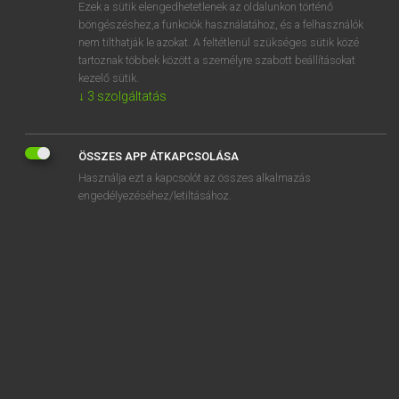
Ezek a sütik elengedhetetlenek az oldalunkon történő
böngészéshez,a funkciók használatához, és a felhasználók
nem tilthatják le azokat. A feltétlenül szükséges sütik közé
Eckhardt Sándor, Konrád Miklós
tartoznak többek között a személyre szabott beállításokat
MAGYAR−FRANCIA NAGYSZÓTÁR
kezelő sütik.
↓
3
szolgáltatás
Kapcsolódó anyagok
taliga
ÖSSZES APP ÁTKAPCSOLÁSA
taligás
Használja ezt a kapcsolót az összes alkalmazás
taligaút
engedélyezéséhez/letiltásához.
taligáz
taligázás
talihó
talió
talizmán
talján