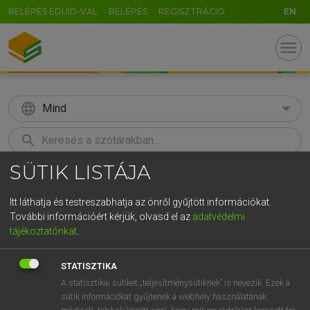
BELÉPÉS EDUID-VAL
BELÉPÉS
REGISZTRÁCIÓ
EN
menu
language
Mind
search
SÜTIK LISTÁJA
GR
KERESÉS
5
6
7
8
9
ö
ü
ó
Itt láthatja és testreszabhatja az önről gyűjtött információkat.
További információért kérjük, olvasd el az
adatvédelmi
r
t
z
u
i
o
p
ő
ú
ECKHARDT SÁNDOR, KONRÁD MIKLÓS
tájékoztatónkat
.
Magyar−francia nagyszótár
g
h
j
k
l
é
á
ű
Ω
STATISZTIKA
v
b
n
m
,
.
-
AltGr
A statisztikai sütiket „teljesítménysütiknek” is nevezik. Ezek a
sütik információkat gyűjtenek a webhely használatának