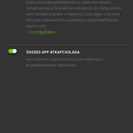
Ezek a sütik elengedhetetlenek az oldalunkon történő
böngészéshez,a funkciók használatához, és a felhasználók
nem tilthatják le azokat. A feltétlenül szükséges sütik közé
Eckhardt Sándor, Konrád Miklós
tartoznak többek között a személyre szabott beállításokat
MAGYAR−FRANCIA NAGYSZÓTÁR
kezelő sütik.
↓
3
szolgáltatás
Kapcsolódó anyagok
talicskáz
ÖSSZES APP ÁTKAPCSOLÁSA
talicskázás
Használja ezt a kapcsolót az összes alkalmazás
taliga
engedélyezéséhez/letiltásához.
taligás
taligaút
taligáz
taligázás
talihó
talió