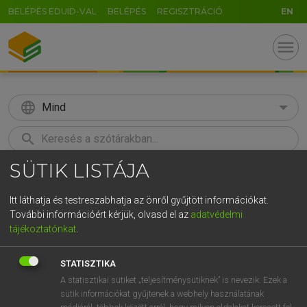
BELÉPÉS EDUID-VAL
BELÉPÉS
REGISZTRÁCIÓ
EN
menu
language
Mind
search
SÜTIK LISTÁJA
GR
KERESÉS
5
6
7
8
9
ö
ü
ó
Itt láthatja és testreszabhatja az önről gyűjtött információkat.
További információért kérjük, olvasd el az
adatvédelmi
r
t
z
u
i
o
p
ő
ú
ECKHARDT SÁNDOR, KONRÁD MIKLÓS
tájékoztatónkat
.
Magyar−francia nagyszótár
g
h
j
k
l
é
á
ű
Ω
STATISZTIKA
v
b
n
m
,
.
-
AltGr
A statisztikai sütiket „teljesítménysütiknek” is nevezik. Ezek a
sütik információkat gyűjtenek a webhely használatának