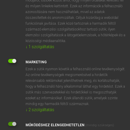
módjáról, többek között arról, hogy milyen oldalakat keresett fel
és milyen linkekre kattintott. Ezek az információk a felhasználó
VAN ELŐFIZETÉSED?
azonosítására nem használhatóak, mivel az adatok
összesítettek és anonimizáltak. Céljuk kizárólag a weboldal
Van előfizetésem a teljes szócikk megtekintéséhez.
funkcióinak javítása. Ezek közé tartoznak a harmadik féltől
származó elemzési szolgáltatásokhoz tartozó sütik; ilyen
BELÉPÉS
elemzési szolgáltatások a látogatóelemzések, a hőtérképek és a
közösségi médiaanalitika.
↓
1
szolgáltatás
MARKETING
Ezek a sütik nyomon követik a felhasználó online tevékenységét.
Az online tevékenységek megismerésével a hirdetők
NINCS ELŐFIZETÉSED?
relevánsabb reklámokat jeleníthetnek meg, és korlátozhatják,
Nincs regisztrációm és előfizetésem. A szótár 2 órás,
hogy a felhasználó hány alkalommal láthat egy hirdetést. Ezek a
díjmentes próbaverziójának elindításához regisztrálok és
sütik más szervezetekkel és hirdetőkkel is megoszthatják
belépek
.
ezeket az információkat. Ezek állandó sütik, amelyek szinte
mindig egy harmadik féltől származnak.
↓
2
szolgáltatás
REGISZTRÁCIÓ
MŰKÖDÉSHEZ ELENGEDHETETLEN
(mindig szükséges)