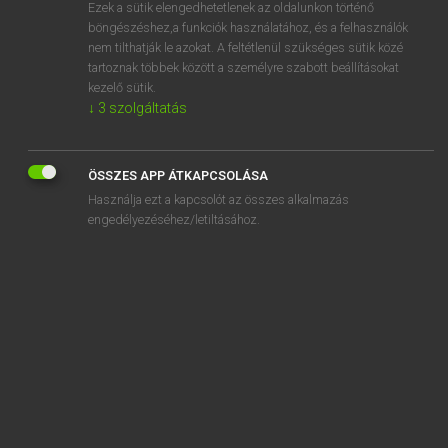
Ezek a sütik elengedhetetlenek az oldalunkon történő
böngészéshez,a funkciók használatához, és a felhasználók
nem tilthatják le azokat. A feltétlenül szükséges sütik közé
Eckhardt Sándor, Konrád Miklós
tartoznak többek között a személyre szabott beállításokat
MAGYAR−FRANCIA NAGYSZÓTÁR
kezelő sütik.
↓
3
szolgáltatás
Kapcsolódó anyagok
szublimáció
ÖSSZES APP ÁTKAPCSOLÁSA
szublimációhő
Használja ezt a kapcsolót az összes alkalmazás
szublimál
engedélyezéséhez/letiltásához.
szublimált
szublimát
szubmikroszkopikus
szubnormális
szúbogár
szuborbitális