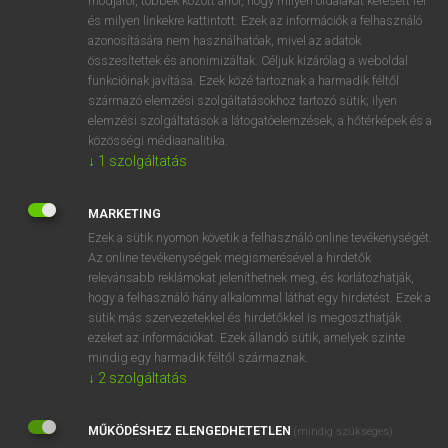
módjáról, többek között arról, hogy milyen oldalakat keresett fel
és milyen linkekre kattintott. Ezek az információk a felhasználó
VAN ELŐFIZETÉSED?
azonosítására nem használhatóak, mivel az adatok
összesítettek és anonimizáltak. Céljuk kizárólag a weboldal
Van előfizetésem a teljes szócikk megtekintéséhez.
funkcióinak javítása. Ezek közé tartoznak a harmadik féltől
származó elemzési szolgáltatásokhoz tartozó sütik; ilyen
BELÉPÉS
elemzési szolgáltatások a látogatóelemzések, a hőtérképek és a
közösségi médiaanalitika.
↓
1
szolgáltatás
MARKETING
Ezek a sütik nyomon követik a felhasználó online tevékenységét.
Az online tevékenységek megismerésével a hirdetők
NINCS ELŐFIZETÉSED?
relevánsabb reklámokat jeleníthetnek meg, és korlátozhatják,
Nincs regisztrációm és előfizetésem. A szótár 2 órás,
hogy a felhasználó hány alkalommal láthat egy hirdetést. Ezek a
díjmentes próbaverziójának elindításához regisztrálok és
sütik más szervezetekkel és hirdetőkkel is megoszthatják
belépek
.
ezeket az információkat. Ezek állandó sütik, amelyek szinte
mindig egy harmadik féltől származnak.
↓
2
szolgáltatás
REGISZTRÁCIÓ
MŰKÖDÉSHEZ ELENGEDHETETLEN
(mindig szükséges)