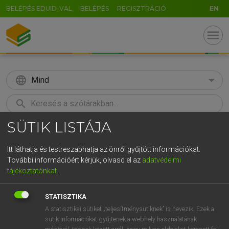
BELÉPÉS EDUID-VAL
BELÉPÉS
REGISZTRÁCIÓ
EN
menu
language
Mind
search
SÜTIK LISTÁJA
GR
KERESÉS
5
6
7
8
9
ö
ü
ó
Itt láthatja és testreszabhatja az önről gyűjtött információkat.
További információért kérjük, olvasd el az
adatvédelmi
r
t
z
u
i
o
p
ő
ú
ECKHARDT SÁNDOR, KONRÁD MIKLÓS
tájékoztatónkat
.
Magyar−francia nagyszótár
g
h
j
k
l
é
á
ű
Ω
STATISZTIKA
v
b
n
m
,
.
-
AltGr
A statisztikai sütiket „teljesítménysütiknek” is nevezik. Ezek a
sütik információkat gyűjtenek a webhely használatának