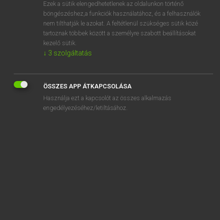
Ezek a sütik elengedhetetlenek az oldalunkon történő
böngészéshez,a funkciók használatához, és a felhasználók
nem tilthatják le azokat. A feltétlenül szükséges sütik közé
Eckhardt Sándor, Konrád Miklós
tartoznak többek között a személyre szabott beállításokat
MAGYAR−FRANCIA NAGYSZÓTÁR
kezelő sütik.
↓
3
szolgáltatás
Kapcsolódó anyagok
szubkultúra
ÖSSZES APP ÁTKAPCSOLÁSA
szublimáció
Használja ezt a kapcsolót az összes alkalmazás
szublimációhő
engedélyezéséhez/letiltásához.
szublimál
szublimált
szublimát
szubmikroszkopikus
szubnormális
szúbogár