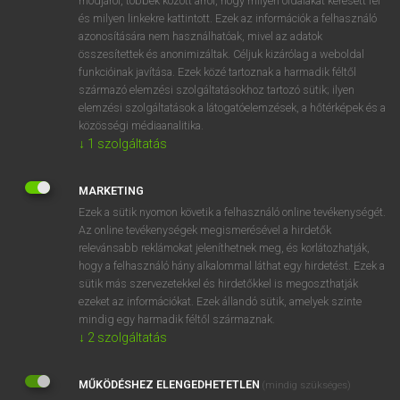
módjáról, többek között arról, hogy milyen oldalakat keresett fel
és milyen linkekre kattintott. Ezek az információk a felhasználó
VAN ELŐFIZETÉSED?
azonosítására nem használhatóak, mivel az adatok
összesítettek és anonimizáltak. Céljuk kizárólag a weboldal
Van előfizetésem a teljes szócikk megtekintéséhez.
funkcióinak javítása. Ezek közé tartoznak a harmadik féltől
származó elemzési szolgáltatásokhoz tartozó sütik; ilyen
BELÉPÉS
elemzési szolgáltatások a látogatóelemzések, a hőtérképek és a
közösségi médiaanalitika.
↓
1
szolgáltatás
MARKETING
Ezek a sütik nyomon követik a felhasználó online tevékenységét.
Az online tevékenységek megismerésével a hirdetők
NINCS ELŐFIZETÉSED?
relevánsabb reklámokat jeleníthetnek meg, és korlátozhatják,
Nincs regisztrációm és előfizetésem. A szótár 2 órás,
hogy a felhasználó hány alkalommal láthat egy hirdetést. Ezek a
díjmentes próbaverziójának elindításához regisztrálok és
sütik más szervezetekkel és hirdetőkkel is megoszthatják
belépek
.
ezeket az információkat. Ezek állandó sütik, amelyek szinte
mindig egy harmadik féltől származnak.
↓
2
szolgáltatás
REGISZTRÁCIÓ
MŰKÖDÉSHEZ ELENGEDHETETLEN
(mindig szükséges)