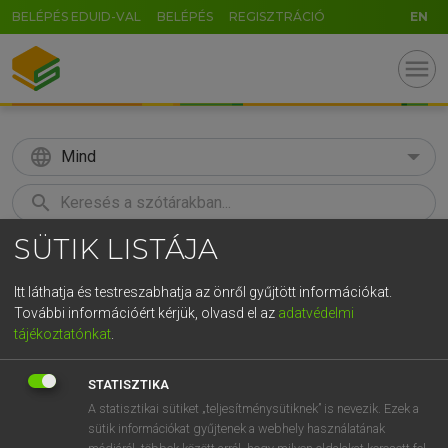
BELÉPÉS EDUID-VAL
BELÉPÉS
REGISZTRÁCIÓ
EN
menu
language
Mind
search
SÜTIK LISTÁJA
GR
KERESÉS
5
6
7
8
9
ö
ü
ó
Itt láthatja és testreszabhatja az önről gyűjtött információkat.
További információért kérjük, olvasd el az
adatvédelmi
r
t
z
u
i
o
p
ő
ú
ECKHARDT SÁNDOR, KONRÁD MIKLÓS
tájékoztatónkat
.
Magyar−francia nagyszótár
g
h
j
k
l
é
á
ű
Ω
STATISZTIKA
v
b
n
m
,
.
-
AltGr
A statisztikai sütiket „teljesítménysütiknek” is nevezik. Ezek a
sütik információkat gyűjtenek a webhely használatának