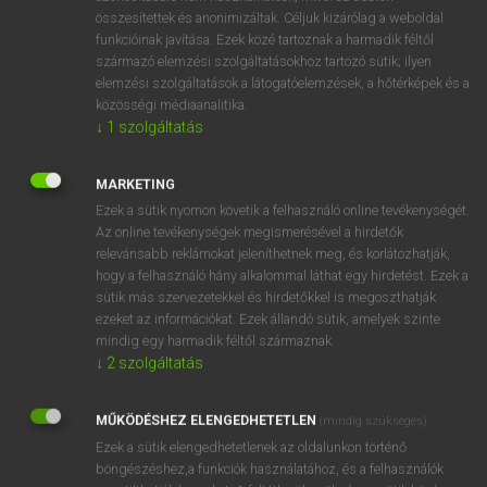
összesítettek és anonimizáltak. Céljuk kizárólag a weboldal
⚲ szünetjel
keresése szótárainkban
funkcióinak javítása. Ezek közé tartoznak a harmadik féltől
származó elemzési szolgáltatásokhoz tartozó sütik; ilyen
elemzési szolgáltatások a látogatóelemzések, a hőtérképek és a
közösségi médiaanalitika.
↓
1
szolgáltatás
DÍJMENTES ANGOL SZÓTÁR
szülőváros
MARKETING
Ezek a sütik nyomon követik a felhasználó online tevékenységét.
szünet
Az online tevékenységek megismerésével a hirdetők
szünetel
relevánsabb reklámokat jeleníthetnek meg, és korlátozhatják,
hogy a felhasználó hány alkalommal láthat egy hirdetést. Ezek a
szüneteltet
sütik más szervezetekkel és hirdetőkkel is megoszthatják
ezeket az információkat. Ezek állandó sütik, amelyek szinte
szünetjel
mindig egy harmadik féltől származnak.
szünidei
↓
2
szolgáltatás
szünidő
MŰKÖDÉSHEZ ELENGEDHETETLEN
(mindig szükséges)
szűnik
Ezek a sütik elengedhetetlenek az oldalunkon történő
szünnap
böngészéshez,a funkciók használatához, és a felhasználók