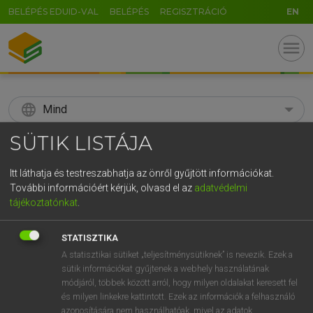
BELÉPÉS EDUID-VAL
BELÉPÉS
REGISZTRÁCIÓ
EN
menu
language
Mind
SÜTIK LISTÁJA
search
GR
Itt láthatja és testreszabhatja az önről gyűjtött információkat.
KERESÉS
További információért kérjük, olvasd el az
adatvédelmi
5
6
7
8
9
ö
ü
ó
tájékoztatónkat
.
r
t
z
u
i
o
p
ő
ú
Díjmentes angol szótár
STATISZTIKA
g
h
j
k
l
é
á
ű
Ω
A statisztikai sütiket „teljesítménysütiknek” is nevezik. Ezek a
fn
szünetjel
rest
sütik információkat gyűjtenek a webhely használatának
v
b
n
m
,
.
-
AltGr
interval signal
módjáról, többek között arról, hogy milyen oldalakat keresett fel
és milyen linkekre kattintott. Ezek az információk a felhasználó
azonosítására nem használhatóak, mivel az adatok