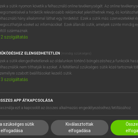
zek a sütik nyomon követik a felhasználó online tevékenységét. Az online tevékeny
egismerésével a hirdetők relevánsabb reklámokat jeleníthetnek meg, és korlátozhat
elhasználó hány alkalommal láthat egy hirdetést. Ezek a sütik más szervezetekkel és
egoszthatják ezeket az információkat. Ezek állandó sütik, amelyek szinte mindig 
éltől származnak.
2
szolgáltatás
ŰKÖDÉSHEZ ELENGEDHETETLEN
(mindig szükséges)
zek a sütik elengedhetetlenek az oldalunkon történő böngészéshez,a funkciók hasz
elhasználók nem tilthatják le azokat. A feltétlenül szükséges sütik közé tartoznak t
zemélyre szabott beállításokat kezelő sütik.
3
szolgáltatás
SSZES APP ÁTKAPCSOLÁSA
HASZNÁLÓKNAK
SÚGÓ
asználja ezt a kapcsolót az összes alkalmazás engedélyezéséhez/letiltásához.
K
RÓLUNK
NTÉZMÉNYEKNEK
ELÉRHETŐSÉG
a szükséges sütik
Kiválasztottak
Összes
MEGOLDÁSOK
SÜTI BEÁLLÍTÁSOK
elfogadása
elfogadása
elfog