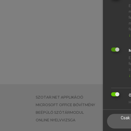
E
m
f
m
f
↓
M
E
f
s
↓
Ö
SZOTAR.NET APPLIKÁCIÓ
EGYÉNI FEL
H
MICROSOFT OFFICE BŐVÍTMÉNY
TANULÓKNA
BEÉPÜLŐ SZÓTÁRMODUL
OKTATÁSI I
Csak 
ONLINE NYELVVIZSGA
VÁLLALATI 