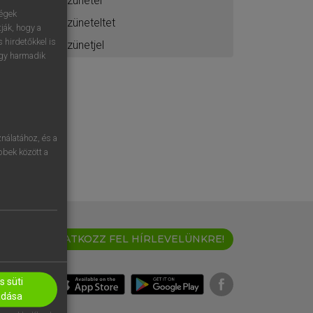
szünetel
ségek
szüneteltet
ják, hogy a
 hirdetőkkel is
szünetjel
egy harmadik
nálatához, és a
öbbek között a
IRATKOZZ FEL HÍRLEVELÜNKRE!
 süti
adása