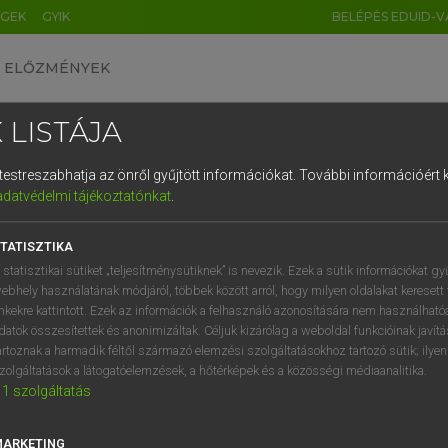
ÉGEK
GYIK
BELÉPÉS EDUID-V
ELŐZMÉNYEK
 LISTÁJA
és testreszabhatja az önről gyűjtött információkat.
További információért k
HU
DE
CN
FR
ES
IT
NL
RU
GR
adatvédelmi tájékoztatónkat
.
entes angol szótár
1
2
3
4
5
6
7
8
9
TATISZTIKA
fn
város
native town
q
w
e
r
t
z
u
i
 statisztikai sütiket „teljesítménysütiknek” is nevezik. Ezek a sütik információkat gy
home town
ebhely használatának módjáról, többek között arról, hogy milyen oldalakat keresett 
a
s
d
f
g
h
j
k
l
é
inkekre kattintott. Ezek az információk a felhasználó azonosítására nem használható
home/native town
datok összesítettek és anonimizáltak. Céljuk kizárólag a weboldal funkcióinak javít
í
y
x
c
v
b
n
m
,
.
artoznak a harmadik féltől származó elemzési szolgáltatásokhoz tartozó sütik; ilye
zolgáltatások a látogatóelemzések, a hőtérképek és a közösségi médiaanalitika.
1
szolgáltatás
őváros
keresése szótárainkban
MARKETING