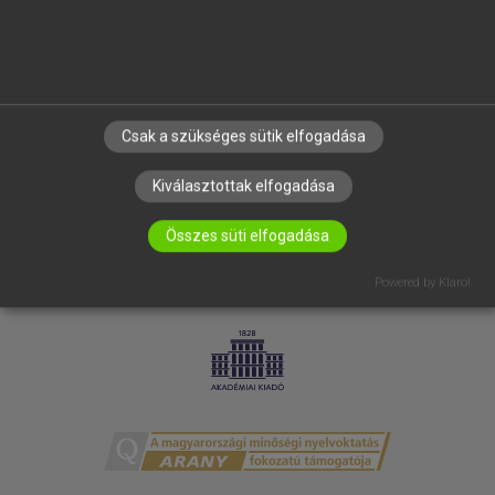
ELÉRHETŐSÉG
SÜTI BEÁLLÍTÁSOK
IRATKOZZ FEL HÍRLEVELÜNKRE!
Csak a szükséges sütik elfogadása
Kiválasztottak elfogadása
Összes süti elfogadása
Powered by Klaro!
LICENCSZERZŐDÉS
ADATVÉDELEM