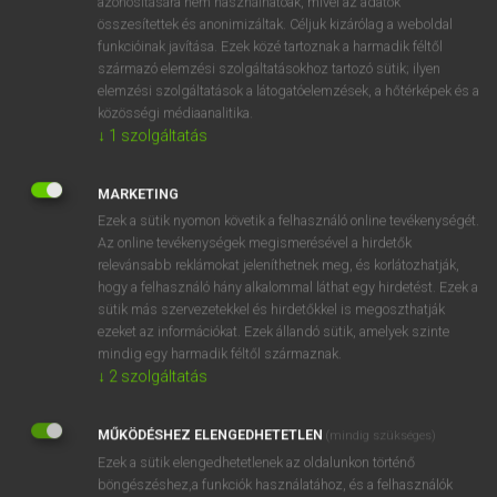
azonosítására nem használhatóak, mivel az adatok
bumptious
összesítettek és anonimizáltak. Céljuk kizárólag a weboldal
funkcióinak javítása. Ezek közé tartoznak a harmadik féltől
származó elemzési szolgáltatásokhoz tartozó sütik; ilyen
⚲ pöffeszkedő
keresése szótárainkban
elemzési szolgáltatások a látogatóelemzések, a hőtérképek és a
közösségi médiaanalitika.
↓
1
szolgáltatás
MARKETING
DÍJMENTES ANGOL SZÓTÁR
Ezek a sütik nyomon követik a felhasználó online tevékenységét.
Az online tevékenységek megismerésével a hirdetők
pöfékel
relevánsabb reklámokat jeleníthetnek meg, és korlátozhatják,
pöfeteg
hogy a felhasználó hány alkalommal láthat egy hirdetést. Ezek a
sütik más szervezetekkel és hirdetőkkel is megoszthatják
pöfeteggomba
ezeket az információkat. Ezek állandó sütik, amelyek szinte
pöffeszkedik
mindig egy harmadik féltől származnak.
↓
2
szolgáltatás
pöffeszkedő
pöfög
MŰKÖDÉSHEZ ELENGEDHETETLEN
(mindig szükséges)
pökhendi
Ezek a sütik elengedhetetlenek az oldalunkon történő
böngészéshez,a funkciók használatához, és a felhasználók
pönálé