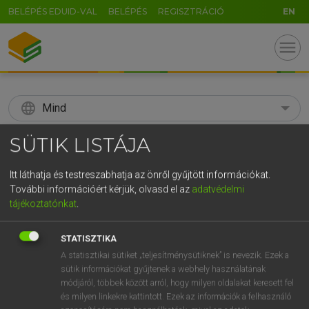
BELÉPÉS EDUID-VAL
BELÉPÉS
REGISZTRÁCIÓ
EN
menu
language
Mind
search
SÜTIK LISTÁJA
GR
KERESÉS
Itt láthatja és testreszabhatja az önről gyűjtött információkat.
5
6
7
8
9
ö
ü
ó
További információért kérjük, olvasd el az
adatvédelmi
tájékoztatónkat
.
r
t
z
u
i
o
p
ő
ú
Díjmentes angol szótár
STATISZTIKA
g
h
j
k
l
é
á
ű
Ω
mn ign
A statisztikai sütiket „teljesítménysütiknek” is nevezik. Ezek a
pöffeszkedő
conceited
sütik információkat gyűjtenek a webhely használatának
v
b
n
m
,
.
-
AltGr
overbearing
módjáról, többek között arról, hogy milyen oldalakat keresett fel
mn
conceited
és milyen linkekre kattintott. Ezek az információk a felhasználó