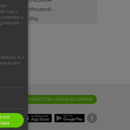
pöffeszkedik
ségek
pöffeszkedő
ják, hogy a
 hirdetőkkel is
pöfög
egy harmadik
nálatához, és a
öbbek között a
IRATKOZZ FEL HÍRLEVELÜNKRE!
 süti
adása