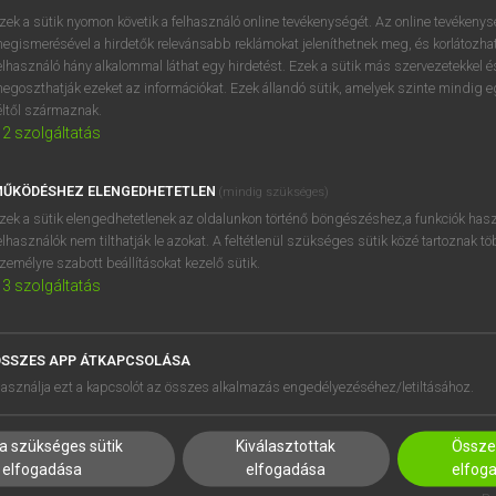
zek a sütik nyomon követik a felhasználó online tevékenységét. Az online tevékeny
egismerésével a hirdetők relevánsabb reklámokat jeleníthetnek meg, és korlátozhat
elhasználó hány alkalommal láthat egy hirdetést. Ezek a sütik más szervezetekkel és
egoszthatják ezeket az információkat. Ezek állandó sütik, amelyek szinte mindig 
éltől származnak.
2
szolgáltatás
ŰKÖDÉSHEZ ELENGEDHETETLEN
(mindig szükséges)
zek a sütik elengedhetetlenek az oldalunkon történő böngészéshez,a funkciók hasz
elhasználók nem tilthatják le azokat. A feltétlenül szükséges sütik közé tartoznak t
zemélyre szabott beállításokat kezelő sütik.
3
szolgáltatás
SSZES APP ÁTKAPCSOLÁSA
HASZNÁLÓKNAK
SÚGÓ
asználja ezt a kapcsolót az összes alkalmazás engedélyezéséhez/letiltásához.
K
RÓLUNK
NTÉZMÉNYEKNEK
ELÉRHETŐSÉG
a szükséges sütik
Kiválasztottak
Összes
MEGOLDÁSOK
SÜTI BEÁLLÍTÁSOK
elfogadása
elfogadása
elfog