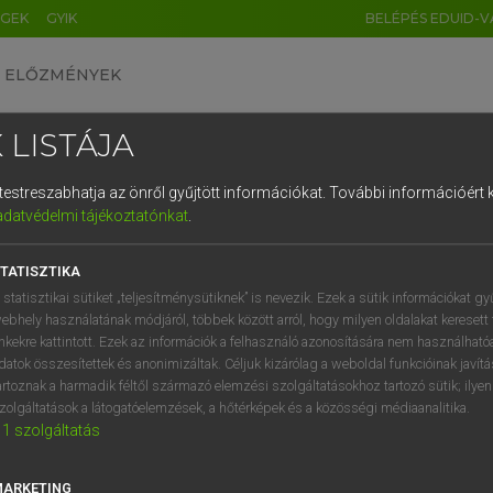
ÉGEK
GYIK
BELÉPÉS EDUID-V
ELŐZMÉNYEK
 LISTÁJA
és testreszabhatja az önről gyűjtött információkat.
További információért k
HU
DE
CN
FR
ES
IT
NL
RU
GR
adatvédelmi tájékoztatónkat
.
entes angol szótár
1
2
3
4
5
6
7
8
9
TATISZTIKA
fn
eg
puffball
q
w
e
r
t
z
u
i
 statisztikai sütiket „teljesítménysütiknek” is nevezik. Ezek a sütik információkat gy
ebhely használatának módjáról, többek között arról, hogy milyen oldalakat keresett 
a
s
d
f
g
h
j
k
l
é
inkekre kattintott. Ezek az információk a felhasználó azonosítására nem használható
datok összesítettek és anonimizáltak. Céljuk kizárólag a weboldal funkcióinak javít
eteg
keresése szótárainkban
í
y
x
c
v
b
n
m
,
.
artoznak a harmadik féltől származó elemzési szolgáltatásokhoz tartozó sütik; ilye
zolgáltatások a látogatóelemzések, a hőtérképek és a közösségi médiaanalitika.
1
szolgáltatás
MARKETING