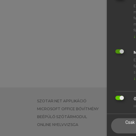
E
m
f
m
f
↓
M
E
f
s
↓
Ö
SZOTAR.NET APPLIKÁCIÓ
EGYÉNI FEL
H
MICROSOFT OFFICE BŐVÍTMÉNY
TANULÓKNA
BEÉPÜLŐ SZÓTÁRMODUL
OKTATÁSI I
Csak 
ONLINE NYELVVIZSGA
VÁLLALATI 