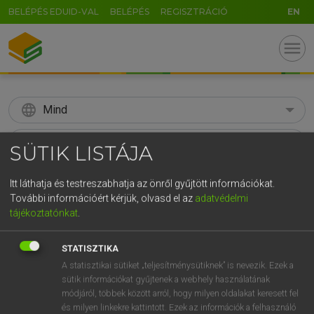
BELÉPÉS EDUID-VAL
BELÉPÉS
REGISZTRÁCIÓ
EN
menu
language
Mind
search
SÜTIK LISTÁJA
GR
KERESÉS
Itt láthatja és testreszabhatja az önről gyűjtött információkat.
5
6
7
8
9
ö
ü
ó
További információért kérjük, olvasd el az
adatvédelmi
tájékoztatónkat
.
r
t
z
u
i
o
p
ő
ú
Díjmentes angol szótár
g
h
j
k
l
é
á
ű
Ω
STATISZTIKA
mn ign
aggódó
worried
A statisztikai sütiket „teljesítménysütiknek” is nevezik. Ezek a
v
b
n
m
,
.
-
AltGr
troubled
sütik információkat gyűjtenek a webhely használatának
módjáról, többek között arról, hogy milyen oldalakat keresett fel
concerned
és milyen linkekre kattintott. Ezek az információk a felhasználó