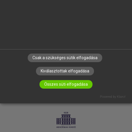
SÚGÓ
RÓLUNK
ELÉRHETŐSÉG
SÜTI BEÁLLÍTÁSOK
IRATKOZZ FEL HÍRLEVELÜNKRE!
Csak a szükséges sütik elfogadása
Kiválasztottak elfogadása
Összes süti elfogadása
Powered by Klaro!
LICENCSZERZŐDÉS
ADATVÉDELEM