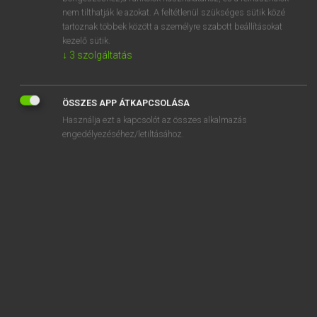
aggrandize
nem tilthatják le azokat. A feltétlenül szükséges sütik közé
tartoznak többek között a személyre szabott beállításokat
aggrandizement
kezelő sütik.
aggravate
↓
3
szolgáltatás
aggravated
ÖSSZES APP ÁTKAPCSOLÁSA
Használja ezt a kapcsolót az összes alkalmazás
engedélyezéséhez/letiltásához.
SZOTAR.NET APPLIKÁCIÓ
MICROSOFT OFFICE BŐVÍTMÉNY
BEÉPÜLŐ SZÓTÁRMODUL
ONLINE NYELVVIZSGA
EGYÉNI FELHASZNÁLÓKNAK
TANULÓKNAK
OKTATÁSI INTÉZMÉNYEKNEK
VÁLLALATI MEGOLDÁSOK