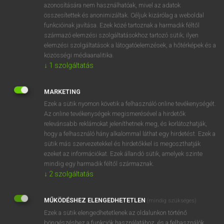
alarmed
azonosítására nem használhatóak, mivel az adatok
mn
összesítettek és anonimizáltak. Céljuk kizárólag a weboldal
worried
funkcióinak javítása. Ezek közé tartoznak a harmadik féltől
troubled
származó elemzési szolgáltatásokhoz tartozó sütik; ilyen
alarmed (about)
elemzési szolgáltatások a látogatóelemzések, a hőtérképek és a
közösségi médiaanalitika.
↓
1
szolgáltatás
⚲ aggódó
keresése szótárainkban
MARKETING
Ezek a sütik nyomon követik a felhasználó online tevékenységét.
Az online tevékenységek megismerésével a hirdetők
relevánsabb reklámokat jeleníthetnek meg, és korlátozhatják,
DÍJMENTES ANGOL SZÓTÁR
hogy a felhasználó hány alkalommal láthat egy hirdetést. Ezek a
sütik más szervezetekkel és hirdetőkkel is megoszthatják
aggodalom
ezeket az információkat. Ezek állandó sütik, amelyek szinte
mindig egy harmadik féltől származnak.
aggodalomkeltő
↓
2
szolgáltatás
aggódás
aggódik
MŰKÖDÉSHEZ ELENGEDHETETLEN
(mindig szükséges)
Ezek a sütik elengedhetetlenek az oldalunkon történő
aggódó
böngészéshez,a funkciók használatához, és a felhasználók