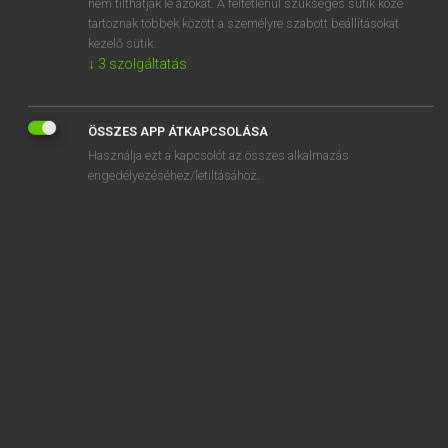
nem tilthatják le azokat. A feltétlenül szükséges sütik közé
tartoznak többek között a személyre szabott beállításokat
kezelő sütik.
↓
3
szolgáltatás
SZOTAR.NET APPLIKÁCIÓ
MICROSOFT OFFICE BŐVÍTMÉNY
ÖSSZES APP ÁTKAPCSOLÁSA
BEÉPÜLŐ SZÓTÁRMODUL
Használja ezt a kapcsolót az összes alkalmazás
ONLINE NYELVVIZSGA
engedélyezéséhez/letiltásához.
EGYÉNI FELHASZNÁLÓKNAK
TANULÓKNAK
OKTATÁSI INTÉZMÉNYEKNEK
VÁLLALATI MEGOLDÁSOK
SÚGÓ
RÓLUNK
ELÉRHETŐSÉG
SÜTI BEÁLLÍTÁSOK