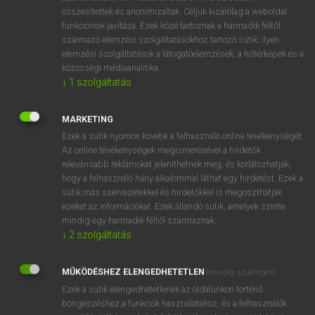
összesítettek és anonimizáltak. Céljuk kizárólag a weboldal
⚲ afféle
keresése szótárainkban
funkcióinak javítása. Ezek közé tartoznak a harmadik féltől
származó elemzési szolgáltatásokhoz tartozó sütik; ilyen
elemzési szolgáltatások a látogatóelemzések, a hőtérképek és a
közösségi médiaanalitika.
↓
1
szolgáltatás
DÍJMENTES ANGOL SZÓTÁR
affective
MARKETING
Ezek a sütik nyomon követik a felhasználó online tevékenységét.
affektál
Az online tevékenységek megismerésével a hirdetők
affektálás
relevánsabb reklámokat jeleníthetnek meg, és korlátozhatják,
hogy a felhasználó hány alkalommal láthat egy hirdetést. Ezek a
affektált
sütik más szervezetekkel és hirdetőkkel is megoszthatják
ezeket az információkat. Ezek állandó sütik, amelyek szinte
afféle
mindig egy harmadik féltől származnak.
afféleképpen
↓
2
szolgáltatás
affenpinscher
MŰKÖDÉSHEZ ELENGEDHETETLEN
(mindig szükséges)
affér
Ezek a sütik elengedhetetlenek az oldalunkon történő
afferent
böngészéshez,a funkciók használatához, és a felhasználók