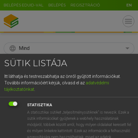
BELÉPÉS EDUID-VAL
BELÉPÉS
REGISZTRÁCIÓ
EN
menu
language
Mind
SÜTIK LISTÁJA
search
GR
Itt láthatja és testreszabhatja az önről gyűjtött információkat.
KERESÉS
További információért kérjük, olvasd el az
adatvédelmi
5
6
7
8
9
ö
ü
ó
tájékoztatónkat
.
r
t
z
u
i
o
p
ő
ú
Díjmentes angol szótár
STATISZTIKA
g
h
j
k
l
é
á
ű
Ω
A statisztikai sütiket „teljesítménysütiknek” is nevezik. Ezek a
nm
afféle
of that sort
sütik információkat gyűjtenek a webhely használatának
v
b
n
m
,
.
-
AltGr
a sort of
módjáról, többek között arról, hogy milyen oldalakat keresett fel
és milyen linkekre kattintott. Ezek az információk a felhasználó
azonosítására nem használhatóak, mivel az adatok