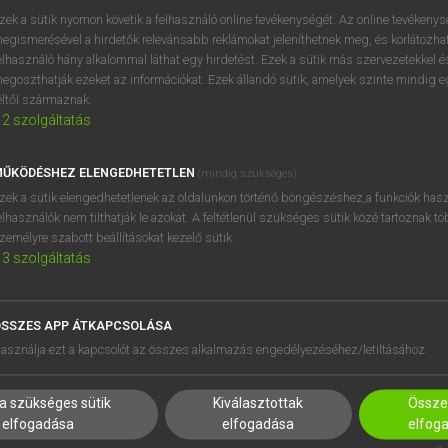
zek a sütik nyomon követik a felhasználó online tevékenységét. Az online tevékeny
egismerésével a hirdetők relevánsabb reklámokat jeleníthetnek meg, és korlátozhat
elhasználó hány alkalommal láthat egy hirdetést. Ezek a sütik más szervezetekkel és
egoszthatják ezeket az információkat. Ezek állandó sütik, amelyek szinte mindig 
éltől származnak.
2
szolgáltatás
ŰKÖDÉSHEZ ELENGEDHETETLEN
(mindig szükséges)
zek a sütik elengedhetetlenek az oldalunkon történő böngészéshez,a funkciók hasz
elhasználók nem tilthatják le azokat. A feltétlenül szükséges sütik közé tartoznak t
zemélyre szabott beállításokat kezelő sütik.
3
szolgáltatás
SSZES APP ÁTKAPCSOLÁSA
HASZNÁLÓKNAK
SÚGÓ
asználja ezt a kapcsolót az összes alkalmazás engedélyezéséhez/letiltásához.
K
RÓLUNK
NTÉZMÉNYEKNEK
ELÉRHETŐSÉG
a szükséges sütik
Kiválasztottak
Összes
MEGOLDÁSOK
SÜTI BEÁLLÍTÁSOK
elfogadása
elfogadása
elfog