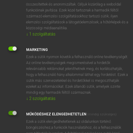
⚲ kulcsfontosságú
keresése szótárainkban
összesítettek és anonimizáltak. Céljuk kizárólag a weboldal
funkcióinak javítása. Ezek közé tartoznak a harmadik féltől
származó elemzési szolgáltatásokhoz tartozó sütik; ilyen
elemzési szolgáltatások a látogatóelemzések, a hőtérképek és a
közösségi médiaanalitika.
DÍJMENTES ANGOL SZÓTÁR
↓
1
szolgáltatás
kulcsállás
MARKETING
kulcscsomó
Ezek a sütik nyomon követik a felhasználó online tevékenységét.
kulcscsont
Az online tevékenységek megismerésével a hirdetők
relevánsabb reklámokat jeleníthetnek meg, és korlátozhatják,
kulcsember
hogy a felhasználó hány alkalommal láthat egy hirdetést. Ezek a
kulcsfontosságú
sütik más szervezetekkel és hirdetőkkel is megoszthatják
ezeket az információkat. Ezek állandó sütik, amelyek szinte
kulcshelyzet
mindig egy harmadik féltől származnak.
kulcsipar
↓
2
szolgáltatás
kulcskarika
MŰKÖDÉSHEZ ELENGEDHETETLEN
(mindig szükséges)
kulcskérdés
Ezek a sütik elengedhetetlenek az oldalunkon történő
böngészéshez,a funkciók használatához, és a felhasználók