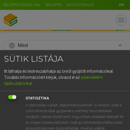
BELÉPÉS EDUID-VAL
BELÉPÉS
REGISZTRÁCIÓ
EN
menu
language
Mind
SÜTIK LISTÁJA
search
GR
Itt láthatja és testreszabhatja az önről gyűjtött információkat.
KERESÉS
További információért kérjük, olvasd el az
adatvédelmi
5
6
7
8
9
ö
ü
ó
tájékoztatónkat
.
r
t
z
u
i
o
p
ő
ú
Díjmentes angol szótár
STATISZTIKA
g
h
j
k
l
é
á
ű
Ω
A statisztikai sütiket „teljesítménysütiknek” is nevezik. Ezek a
mn
kulcsfontosságú
key(-)
sütik információkat gyűjtenek a webhely használatának
v
b
n
m
,
.
-
AltGr
módjáról, többek között arról, hogy milyen oldalakat keresett fel
és milyen linkekre kattintott. Ezek az információk a felhasználó
azonosítására nem használhatóak, mivel az adatok