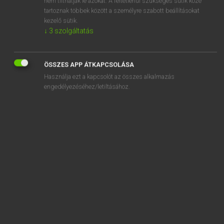
nem tilthatják le azokat. A feltétlenül szükséges sütik közé
tartoznak többek között a személyre szabott beállításokat
kezelő sütik.
SZOTAR.NET APPLIKÁCIÓ
↓
3
szolgáltatás
MICROSOFT OFFICE BŐVÍTMÉNY
BEÉPÜLŐ SZÓTÁRMODUL
ÖSSZES APP ÁTKAPCSOLÁSA
ONLINE NYELVVIZSGA
Használja ezt a kapcsolót az összes alkalmazás
engedélyezéséhez/letiltásához.
EGYÉNI FELHASZNÁLÓKNAK
TANULÓKNAK
OKTATÁSI INTÉZMÉNYEKNEK
VÁLLALATI MEGOLDÁSOK
SÚGÓ
RÓLUNK
ELÉRHETŐSÉG
SÜTI BEÁLLÍTÁSOK