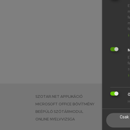
E
m
f
m
f
↓
M
E
f
s
↓
Ö
SZOTAR.NET APPLIKÁCIÓ
EGYÉNI FEL
H
MICROSOFT OFFICE BŐVÍTMÉNY
TANULÓKNA
BEÉPÜLŐ SZÓTÁRMODUL
OKTATÁSI I
Csak 
ONLINE NYELVVIZSGA
VÁLLALATI 