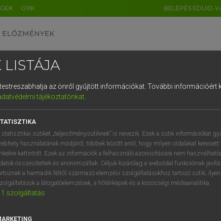
ÉGEK
GYIK
BELÉPÉS EDUID-V
ELŐZMÉNYEK
 LISTÁJA
és testreszabhatja az önről gyűjtött információkat.
További információért k
HU
DE
CN
FR
ES
IT
NL
RU
GR
adatvédelmi tájékoztatónkat
.
entes angol szótár
1
2
3
4
5
6
7
8
9
TATISZTIKA
fn
csont
clavicle
q
w
e
r
t
z
u
i
 statisztikai sütiket „teljesítménysütiknek” is nevezik. Ezek a sütik információkat gy
collarbone
ebhely használatának módjáról, többek között arról, hogy milyen oldalakat keresett 
a
s
d
f
g
h
j
k
l
é
inkekre kattintott. Ezek az információk a felhasználó azonosítására nem használható
collar-bone
datok összesítettek és anonimizáltak. Céljuk kizárólag a weboldal funkcióinak javít
jugulum
í
y
x
c
v
b
n
m
,
.
artoznak a harmadik féltől származó elemzési szolgáltatásokhoz tartozó sütik; ilye
zolgáltatások a látogatóelemzések, a hőtérképek és a közösségi médiaanalitika.
1
szolgáltatás
scsont
keresése szótárainkban
MARKETING