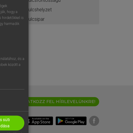
kulcsfontosságú
ségek
kulcshelyzet
ják, hogy a
 hirdetőkkel is
kulcsipar
egy harmadik
nálatához, és a
öbbek között a
IRATKOZZ FEL HÍRLEVELÜNKRE!
 süti
adása