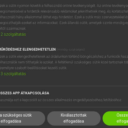
zek a sütik nyomon követik a felhasználó online tevékenységét. Az online tevékeny
egismerésével a hirdetők relevánsabb reklámokat jeleníthetnek meg, és korlátozhat
elhasználó hány alkalommal láthat egy hirdetést. Ezek a sütik más szervezetekkel és
egoszthatják ezeket az információkat. Ezek állandó sütik, amelyek szinte mindig 
éltől származnak.
2
szolgáltatás
ŰKÖDÉSHEZ ELENGEDHETETLEN
(mindig szükséges)
zek a sütik elengedhetetlenek az oldalunkon történő böngészéshez,a funkciók hasz
elhasználók nem tilthatják le azokat. A feltétlenül szükséges sütik közé tartoznak t
zemélyre szabott beállításokat kezelő sütik.
3
szolgáltatás
SSZES APP ÁTKAPCSOLÁSA
HASZNÁLÓKNAK
SÚGÓ
asználja ezt a kapcsolót az összes alkalmazás engedélyezéséhez/letiltásához.
K
RÓLUNK
NTÉZMÉNYEKNEK
ELÉRHETŐSÉG
a szükséges sütik
Kiválasztottak
Összes
MEGOLDÁSOK
SÜTI BEÁLLÍTÁSOK
elfogadása
elfogadása
elfog