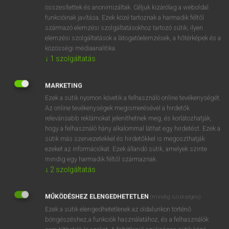
⚲ iszogat
keresése szótárainkban
összesítettek és anonimizáltak. Céljuk kizárólag a weboldal
funkcióinak javítása. Ezek közé tartoznak a harmadik féltől
származó elemzési szolgáltatásokhoz tartozó sütik; ilyen
elemzési szolgáltatások a látogatóelemzések, a hőtérképek és a
közösségi médiaanalitika.
DÍJMENTES ANGOL SZÓTÁR
↓
1
szolgáltatás
iszappakolás
MARKETING
iszik
Ezek a sütik nyomon követik a felhasználó online tevékenységét.
iszkol
Az online tevékenységek megismerésével a hirdetők
relevánsabb reklámokat jeleníthetnek meg, és korlátozhatják,
iszlám
hogy a felhasználó hány alkalommal láthat egy hirdetést. Ezek a
iszogat
sütik más szervezetekkel és hirdetőkkel is megoszthatják
ezeket az információkat. Ezek állandó sütik, amelyek szinte
iszony
mindig egy harmadik féltől származnak.
iszonyat
↓
2
szolgáltatás
iszonyatos
MŰKÖDÉSHEZ ELENGEDHETETLEN
(mindig szükséges)
iszonyodik
Ezek a sütik elengedhetetlenek az oldalunkon történő
böngészéshez,a funkciók használatához, és a felhasználók