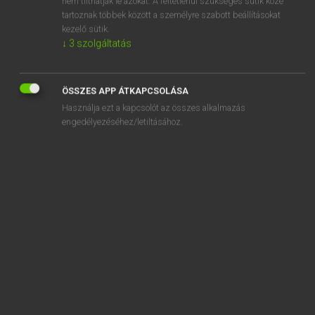
nem tilthatják le azokat. A feltétlenül szükséges sütik közé
tartoznak többek között a személyre szabott beállításokat
kezelő sütik.
SZOTAR.NET APPLIKÁCIÓ
↓
3
szolgáltatás
MICROSOFT OFFICE BŐVÍTMÉNY
BEÉPÜLŐ SZÓTÁRMODUL
ÖSSZES APP ÁTKAPCSOLÁSA
ONLINE NYELVVIZSGA
Használja ezt a kapcsolót az összes alkalmazás
engedélyezéséhez/letiltásához.
EGYÉNI FELHASZNÁLÓKNAK
TANULÓKNAK
OKTATÁSI INTÉZMÉNYEKNEK
VÁLLALATI MEGOLDÁSOK
SÚGÓ
RÓLUNK
ELÉRHETŐSÉG
SÜTI BEÁLLÍTÁSOK