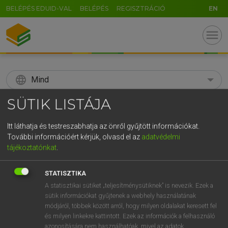
BELÉPÉS EDUID-VAL
BELÉPÉS
REGISZTRÁCIÓ
EN
menu
language
Mind
SÜTIK LISTÁJA
search
GR
Itt láthatja és testreszabhatja az önről gyűjtött információkat.
KERESÉS
További információért kérjük, olvasd el az
adatvédelmi
5
6
7
8
9
ö
ü
ó
tájékoztatónkat
.
r
t
z
u
i
o
p
ő
ú
Díjmentes angol szótár
STATISZTIKA
g
h
j
k
l
é
á
ű
Ω
A statisztikai sütiket „teljesítménysütiknek” is nevezik. Ezek a
fn
iszonyat
horror
sütik információkat gyűjtenek a webhely használatának
v
b
n
m
,
.
-
AltGr
repulsion
módjáról, többek között arról, hogy milyen oldalakat keresett fel
és milyen linkekre kattintott. Ezek az információk a felhasználó
azonosítására nem használhatóak, mivel az adatok