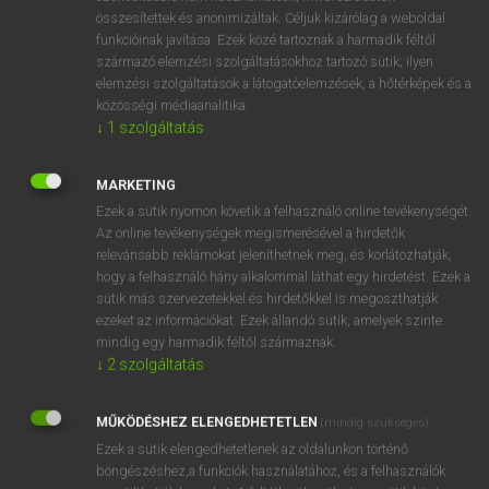
összesítettek és anonimizáltak. Céljuk kizárólag a weboldal
⚲ iszonyat
keresése szótárainkban
funkcióinak javítása. Ezek közé tartoznak a harmadik féltől
származó elemzési szolgáltatásokhoz tartozó sütik; ilyen
elemzési szolgáltatások a látogatóelemzések, a hőtérképek és a
közösségi médiaanalitika.
↓
1
szolgáltatás
DÍJMENTES ANGOL SZÓTÁR
iszkol
MARKETING
Ezek a sütik nyomon követik a felhasználó online tevékenységét.
iszlám
Az online tevékenységek megismerésével a hirdetők
iszogat
relevánsabb reklámokat jeleníthetnek meg, és korlátozhatják,
hogy a felhasználó hány alkalommal láthat egy hirdetést. Ezek a
iszony
sütik más szervezetekkel és hirdetőkkel is megoszthatják
ezeket az információkat. Ezek állandó sütik, amelyek szinte
iszonyat
mindig egy harmadik féltől származnak.
iszonyatos
↓
2
szolgáltatás
iszonyodik
MŰKÖDÉSHEZ ELENGEDHETETLEN
(mindig szükséges)
Isztambul
Ezek a sütik elengedhetetlenek az oldalunkon történő
it
böngészéshez,a funkciók használatához, és a felhasználók