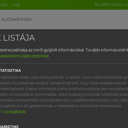
ÉGEK
GYIK
BELÉPÉS EDUID-V
ELŐZMÉNYEK
 LISTÁJA
és testreszabhatja az önről gyűjtött információkat.
További információért k
HU
DE
CN
FR
ES
IT
NL
RU
GR
adatvédelmi tájékoztatónkat
.
entes angol szótár
1
2
3
4
5
6
7
8
9
TATISZTIKA
fn
om
power
q
w
e
r
t
z
u
i
 statisztikai sütiket „teljesítménysütiknek” is nevezik. Ezek a sütik információkat gy
might
ebhely használatának módjáról, többek között arról, hogy milyen oldalakat keresett 
a
s
d
f
g
h
j
k
l
é
inkekre kattintott. Ezek az információk a felhasználó azonosítására nem használható
authority
datok összesítettek és anonimizáltak. Céljuk kizárólag a weboldal funkcióinak javít
rule
í
y
x
c
v
b
n
m
,
.
artoznak a harmadik féltől származó elemzési szolgáltatásokhoz tartozó sütik; ilye
force
zolgáltatások a látogatóelemzések, a hőtérképek és a közösségi médiaanalitika.
1
szolgáltatás
domination
MARKETING