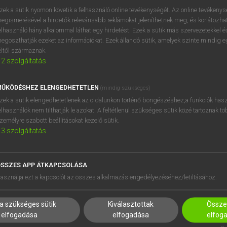
zek a sütik nyomon követik a felhasználó online tevékenységét. Az online tevékeny
alom
keresése szótárainkban
egismerésével a hirdetők relevánsabb reklámokat jeleníthetnek meg, és korlátozhat
elhasználó hány alkalommal láthat egy hirdetést. Ezek a sütik más szervezetekkel és
egoszthatják ezeket az információkat. Ezek állandó sütik, amelyek szinte mindig 
éltől származnak.
2
szolgáltatás
ŰKÖDÉSHEZ ELENGEDHETETLEN
(mindig szükséges)
zek a sütik elengedhetetlenek az oldalunkon történő böngészéshez,a funkciók hasz
elhasználók nem tilthatják le azokat. A feltétlenül szükséges sütik közé tartoznak t
zemélyre szabott beállításokat kezelő sütik.
3
szolgáltatás
SSZES APP ÁTKAPCSOLÁSA
HASZNÁLÓKNAK
SÚGÓ
asználja ezt a kapcsolót az összes alkalmazás engedélyezéséhez/letiltásához.
K
RÓLUNK
NTÉZMÉNYEKNEK
ELÉRHETŐSÉG
a szükséges sütik
Kiválasztottak
Összes
MEGOLDÁSOK
SÜTI BEÁLLÍTÁSOK
elfogadása
elfogadása
elfog