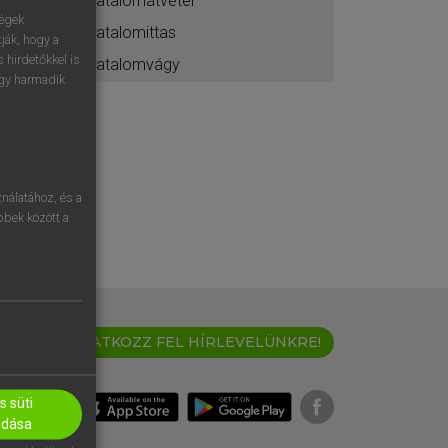
hatalomátvétel
ségek
hatalomittas
ják, hogy a
 hirdetőkkel is
hatalomvágy
egy harmadik
nálatához, és a
öbbek között a
IRATKOZZ FEL HÍRLEVELÜNKRE!
 süti
adása