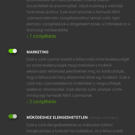
összesítettek és anonimizáltak. Céljuk kizárólag a weboldal
funkcióinak javítása. Ezek közé tartoznak a harmadik féltől
⚲ hatalmasság
keresése szótárainkban
származó elemzési szolgáltatásokhoz tartozó sütik; ilyen
elemzési szolgáltatások a látogatóelemzések, a hőtérképek és a
közösségi médiaanalitika.
↓
1
szolgáltatás
DÍJMENTES ANGOL SZÓTÁR
MARKETING
hatalmas
Ezek a sütik nyomon követik a felhasználó online tevékenységét.
Az online tevékenységek megismerésével a hirdetők
hatalmaskodás
relevánsabb reklámokat jeleníthetnek meg, és korlátozhatják,
hogy a felhasználó hány alkalommal láthat egy hirdetést. Ezek a
hatalmaskodik
sütik más szervezetekkel és hirdetőkkel is megoszthatják
hatalmaskodó
ezeket az információkat. Ezek állandó sütik, amelyek szinte
mindig egy harmadik féltől származnak.
hatalmasság
↓
2
szolgáltatás
hatalmi
hatalom
MŰKÖDÉSHEZ ELENGEDHETETLEN
(mindig szükséges)
Ezek a sütik elengedhetetlenek az oldalunkon történő
hatalomátadás
böngészéshez,a funkciók használatához, és a felhasználók