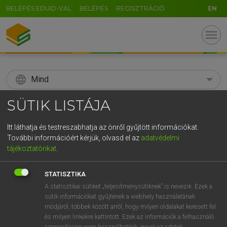
BELÉPÉS EDUID-VAL
BELÉPÉS
REGISZTRÁCIÓ
EN
menu
language
Mind
SÜTIK LISTÁJA
search
GR
KERESÉS
Itt láthatja és testreszabhatja az önről gyűjtött információkat.
További információért kérjük, olvasd el az
adatvédelmi
5
6
7
8
9
ö
ü
ó
tájékoztatónkat
.
r
t
z
u
i
o
p
ő
ú
Díjmentes angol szótár
STATISZTIKA
g
h
j
k
l
é
á
ű
Ω
A statisztikai sütiket „teljesítménysütiknek” is nevezik. Ezek a
fn
hatalmasság
mightiness
sütik információkat gyűjtenek a webhely használatának
v
b
n
m
,
.
-
AltGr
potentate
módjáról, többek között arról, hogy milyen oldalakat keresett fel
power
és milyen linkekre kattintott. Ezek az információk a felhasználó
azonosítására nem használhatóak, mivel az adatok