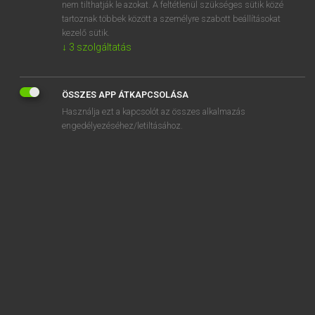
hatalomátvétel
nem tilthatják le azokat. A feltétlenül szükséges sütik közé
tartoznak többek között a személyre szabott beállításokat
kezelő sütik.
↓
3
szolgáltatás
SZOTAR.NET APPLIKÁCIÓ
ÖSSZES APP ÁTKAPCSOLÁSA
MICROSOFT OFFICE BŐVÍTMÉNY
Használja ezt a kapcsolót az összes alkalmazás
BEÉPÜLŐ SZÓTÁRMODUL
engedélyezéséhez/letiltásához.
ONLINE NYELVVIZSGA
EGYÉNI FELHASZNÁLÓKNAK
TANULÓKNAK
OKTATÁSI INTÉZMÉNYEKNEK
VÁLLALATI MEGOLDÁSOK
SÚGÓ
RÓLUNK
ELÉRHETŐSÉG