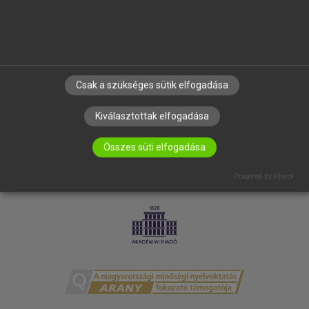
ELÉRHETŐSÉG
SÜTI BEÁLLÍTÁSOK
IRATKOZZ FEL HÍRLEVELÜNKRE!
Csak a szükséges sütik elfogadása
Kiválasztottak elfogadása
Összes süti elfogadása
Powered by Klaro!
LICENCSZERZŐDÉS
ADATVÉDELEM