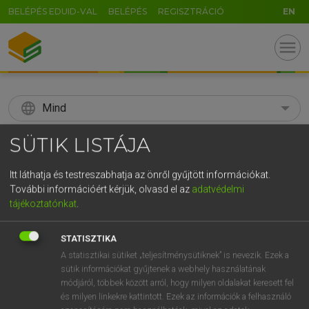
BELÉPÉS EDUID-VAL
BELÉPÉS
REGISZTRÁCIÓ
EN
menu
language
Mind
search
SÜTIK LISTÁJA
GR
KERESÉS
Itt láthatja és testreszabhatja az önről gyűjtött információkat.
5
6
7
8
9
ö
ü
ó
További információért kérjük, olvasd el az
adatvédelmi
tájékoztatónkat
.
r
t
z
u
i
o
p
ő
ú
Díjmentes angol szótár
STATISZTIKA
g
h
j
k
l
é
á
ű
Ω
ige
A statisztikai sütiket „teljesítménysütiknek” is nevezik. Ezek a
beszüntet
stop
sütik információkat gyűjtenek a webhely használatának
v
b
n
m
,
.
-
AltGr
cease
módjáról, többek között arról, hogy milyen oldalakat keresett fel
suspend
és milyen linkekre kattintott. Ezek az információk a felhasználó