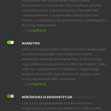
azonosítására nem használhatóak, mivel az adatok
close down
összesítettek és anonimizáltak. Céljuk kizárólag a weboldal
funkcióinak javítása. Ezek közé tartoznak a harmadik féltől
származó elemzési szolgáltatásokhoz tartozó sütik; ilyen
⚲ beszüntet
keresése szótárainkban
elemzési szolgáltatások a látogatóelemzések, a hőtérképek és a
közösségi médiaanalitika.
↓
1
szolgáltatás
MARKETING
DÍJMENTES ANGOL SZÓTÁR
Ezek a sütik nyomon követik a felhasználó online tevékenységét.
Az online tevékenységek megismerésével a hirdetők
bessz
relevánsabb reklámokat jeleníthetnek meg, és korlátozhatják,
beszúr
hogy a felhasználó hány alkalommal láthat egy hirdetést. Ezek a
sütik más szervezetekkel és hirdetőkkel is megoszthatják
beszúrás
ezeket az információkat. Ezek állandó sütik, amelyek szinte
beszűkül
mindig egy harmadik féltől származnak.
↓
2
szolgáltatás
beszüntet
beszűrődés
MŰKÖDÉSHEZ ELENGEDHETETLEN
(mindig szükséges)
beszűrődik
Ezek a sütik elengedhetetlenek az oldalunkon történő
böngészéshez,a funkciók használatához, és a felhasználók
bet