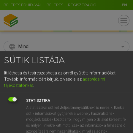
BELÉPÉS EDUID-VAL
BELÉPÉS
REGISZTRÁCIÓ
EN
menu
language
Mind
SÜTIK LISTÁJA
search
GR
Itt láthatja és testreszabhatja az önről gyűjtött információkat.
KERESÉS
További információért kérjük, olvasd el az
adatvédelmi
5
6
7
8
9
ö
ü
ó
tájékoztatónkat
.
r
t
z
u
i
o
p
ő
ú
Díjmentes angol szótár
STATISZTIKA
g
h
j
k
l
é
á
ű
Ω
A statisztikai sütiket „teljesítménysütiknek” is nevezik. Ezek a
fn
beta
béta
sütik információkat gyűjtenek a webhely használatának
v
b
n
m
,
.
-
AltGr
módjáról, többek között arról, hogy milyen oldalakat keresett fel
és milyen linkekre kattintott. Ezek az információk a felhasználó
azonosítására nem használhatóak, mivel az adatok