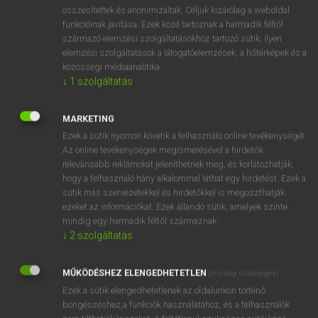
⚲ beta
keresése szótárainkban
összesítettek és anonimizáltak. Céljuk kizárólag a weboldal
funkcióinak javítása. Ezek közé tartoznak a harmadik féltől
származó elemzési szolgáltatásokhoz tartozó sütik; ilyen
elemzési szolgáltatások a látogatóelemzések, a hőtérképek és a
közösségi médiaanalitika.
DÍJMENTES ANGOL SZÓTÁR
↓
1
szolgáltatás
beszüntet
MARKETING
beszűrődés
Ezek a sütik nyomon követik a felhasználó online tevékenységét.
beszűrődik
Az online tevékenységek megismerésével a hirdetők
relevánsabb reklámokat jeleníthetnek meg, és korlátozhatják,
bet
hogy a felhasználó hány alkalommal láthat egy hirdetést. Ezek a
beta
sütik más szervezetekkel és hirdetőkkel is megoszthatják
ezeket az információkat. Ezek állandó sütik, amelyek szinte
betábláz
mindig egy harmadik féltől származnak.
beta-blocker
↓
2
szolgáltatás
betájol
MŰKÖDÉSHEZ ELENGEDHETETLEN
(mindig szükséges)
betakar
Ezek a sütik elengedhetetlenek az oldalunkon történő
böngészéshez,a funkciók használatához, és a felhasználók