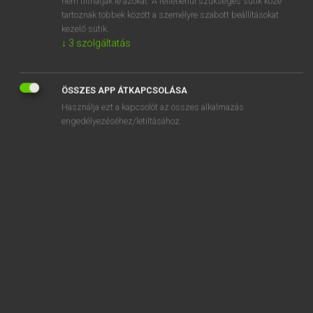
nem tilthatják le azokat. A feltétlenül szükséges sütik közé
tartoznak többek között a személyre szabott beállításokat
kezelő sütik.
SZOTAR.NET APPLIKÁCIÓ
↓
3
szolgáltatás
MICROSOFT OFFICE BŐVÍTMÉNY
BEÉPÜLŐ SZÓTÁRMODUL
ÖSSZES APP ÁTKAPCSOLÁSA
ONLINE NYELVVIZSGA
Használja ezt a kapcsolót az összes alkalmazás
engedélyezéséhez/letiltásához.
EGYÉNI FELHASZNÁLÓKNAK
TANULÓKNAK
OKTATÁSI INTÉZMÉNYEKNEK
VÁLLALATI MEGOLDÁSOK
SÚGÓ
RÓLUNK
ELÉRHETŐSÉG
SÜTI BEÁLLÍTÁSOK