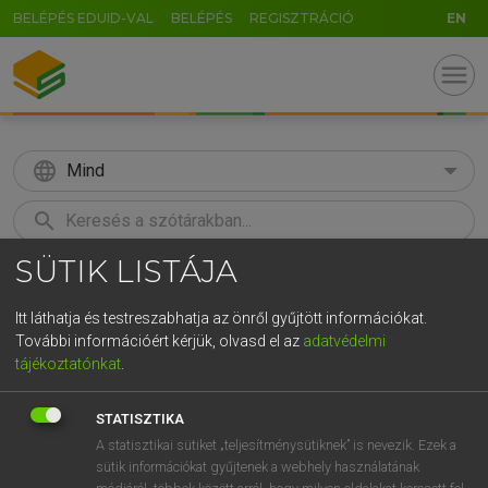
BELÉPÉS EDUID-VAL
BELÉPÉS
REGISZTRÁCIÓ
EN
menu
language
Mind
search
SÜTIK LISTÁJA
GR
KERESÉS
5
6
7
8
9
ö
ü
ó
Itt láthatja és testreszabhatja az önről gyűjtött információkat.
További információért kérjük, olvasd el az
adatvédelmi
r
t
z
u
i
o
p
ő
ú
MAGAY TAMÁS
tájékoztatónkat
.
Magyar−angol szótár
g
h
j
k
l
é
á
ű
Ω
STATISZTIKA
v
b
n
m
,
.
-
AltGr
A statisztikai sütiket „teljesítménysütiknek” is nevezik. Ezek a
sütik információkat gyűjtenek a webhely használatának