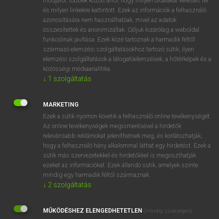
módjáról, többek között arról, hogy milyen oldalakat keresett fel
és milyen linkekre kattintott. Ezek az információk a felhasználó
VAN ELŐFIZETÉSED?
azonosítására nem használhatóak, mivel az adatok
összesítettek és anonimizáltak. Céljuk kizárólag a weboldal
Van előfizetésem a teljes szócikk megtekintéséhez.
funkcióinak javítása. Ezek közé tartoznak a harmadik féltől
származó elemzési szolgáltatásokhoz tartozó sütik; ilyen
BELÉPÉS
elemzési szolgáltatások a látogatóelemzések, a hőtérképek és a
közösségi médiaanalitika.
↓
1
szolgáltatás
MARKETING
Ezek a sütik nyomon követik a felhasználó online tevékenységét.
Az online tevékenységek megismerésével a hirdetők
NINCS ELŐFIZETÉSED?
relevánsabb reklámokat jeleníthetnek meg, és korlátozhatják,
Nincs regisztrációm és előfizetésem. A szótár 2 órás,
hogy a felhasználó hány alkalommal láthat egy hirdetést. Ezek a
díjmentes próbaverziójának elindításához regisztrálok és
sütik más szervezetekkel és hirdetőkkel is megoszthatják
belépek
.
ezeket az információkat. Ezek állandó sütik, amelyek szinte
mindig egy harmadik féltől származnak.
↓
2
szolgáltatás
REGISZTRÁCIÓ
MŰKÖDÉSHEZ ELENGEDHETETLEN
(mindig szükséges)