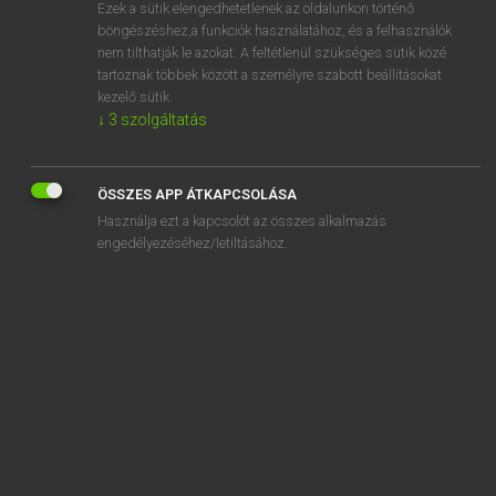
Ezek a sütik elengedhetetlenek az oldalunkon történő
böngészéshez,a funkciók használatához, és a felhasználók
nem tilthatják le azokat. A feltétlenül szükséges sütik közé
Magay Tamás
tartoznak többek között a személyre szabott beállításokat
MAGYAR−ANGOL SZÓTÁR
kezelő sütik.
↓
3
szolgáltatás
Kapcsolódó anyagok
űrkabin
ÖSSZES APP ÁTKAPCSOLÁSA
űrközpont
Használja ezt a kapcsolót az összes alkalmazás
űrkutatás
engedélyezéséhez/letiltásához.
űrlaboratórium
űrlap
ürméret
űrmérték
üröm
űrpálya