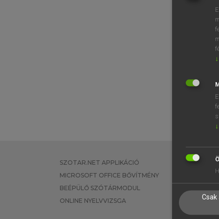
E
m
f
m
f
↓
M
E
f
s
↓
Ö
SZOTAR.NET APPLIKÁCIÓ
EGYÉNI FEL
H
MICROSOFT OFFICE BŐVÍTMÉNY
TANULÓKNA
BEÉPÜLŐ SZÓTÁRMODUL
OKTATÁSI I
Csak 
ONLINE NYELVVIZSGA
VÁLLALATI 