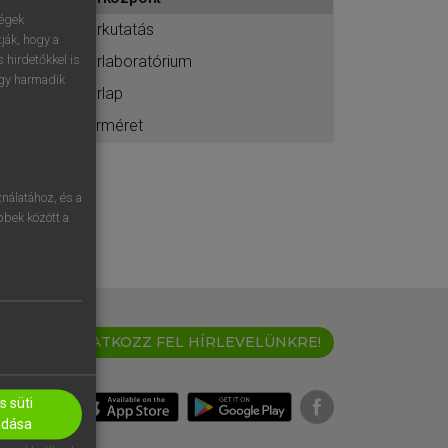
ához
ségek
űrkutatás
ják, hogy a
űrlaboratórium
 hirdetőkkel is
egy harmadik
űrlap
ürméret
nálatához, és a
öbbek között a
IRATKOZZ FEL HÍRLEVELÜNKRE!
 süti
adása