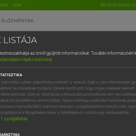
ÉGEK
GYIK
BELÉPÉS EDUID-V
ELŐZMÉNYEK
 LISTÁJA
és testreszabhatja az önről gyűjtött információkat.
További információért k
HU
DE
CN
FR
ES
IT
NL
RU
GR
adatvédelmi tájékoztatónkat
.
Y TAMÁS
1
2
3
4
5
6
7
8
9
ar−angol szótár
TATISZTIKA
q
w
e
r
t
z
u
i
 statisztikai sütiket „teljesítménysütiknek” is nevezik. Ezek a sütik információkat gy
ebhely használatának módjáról, többek között arról, hogy milyen oldalakat keresett 
a
s
d
f
g
h
j
k
l
é
inkekre kattintott. Ezek az információk a felhasználó azonosítására nem használható
datok összesítettek és anonimizáltak. Céljuk kizárólag a weboldal funkcióinak javít
í
y
x
c
v
b
n
m
,
.
artoznak a harmadik féltől származó elemzési szolgáltatásokhoz tartozó sütik; ilye
zolgáltatások a látogatóelemzések, a hőtérképek és a közösségi médiaanalitika.
VAN ELŐFIZETÉSED?
NINCS ELŐFIZETÉSED
1
szolgáltatás
előfizetésem a teljes szócikk
Nincs regisztrációm és előfiz
megtekintéséhez.
A szótár 2 órás, díjmente
MARKETING