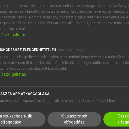
próbaverziójának elindítás
zek a sütik nyomon követik a felhasználó online tevékenységét. Az online tevékeny
BELÉPÉS
regisztrálok és
belépek
.
egismerésével a hirdetők relevánsabb reklámokat jeleníthetnek meg, és korlátozhat
elhasználó hány alkalommal láthat egy hirdetést. Ezek a sütik más szervezetekkel és
egoszthatják ezeket az információkat. Ezek állandó sütik, amelyek szinte mindig 
REGISZTRÁCIÓ
éltől származnak.
2
szolgáltatás
ŰKÖDÉSHEZ ELENGEDHETETLEN
(mindig szükséges)
zek a sütik elengedhetetlenek az oldalunkon történő böngészéshez,a funkciók hasz
elhasználók nem tilthatják le azokat. A feltétlenül szükséges sütik közé tartoznak t
zemélyre szabott beállításokat kezelő sütik.
3
szolgáltatás
SSZES APP ÁTKAPCSOLÁSA
HASZNÁLÓKNAK
SÚGÓ
asználja ezt a kapcsolót az összes alkalmazás engedélyezéséhez/letiltásához.
K
RÓLUNK
NTÉZMÉNYEKNEK
ELÉRHETŐSÉG
a szükséges sütik
Kiválasztottak
Összes
MEGOLDÁSOK
SÜTI BEÁLLÍTÁSOK
elfogadása
elfogadása
elfog