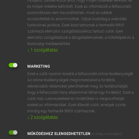
módjáról, többek között arról, hogy milyen oldalakat keresett fel
és milyen linkekre kattintott. Ezek az információk a felhasználó
VAN ELŐFIZETÉSED?
azonosítására nem használhatóak, mivel az adatok
összesítettek és anonimizáltak. Céljuk kizárólag a weboldal
Van előfizetésem a teljes szócikk megtekintéséhez.
funkcióinak javítása. Ezek közé tartoznak a harmadik féltől
származó elemzési szolgáltatásokhoz tartozó sütik; ilyen
BELÉPÉS
elemzési szolgáltatások a látogatóelemzések, a hőtérképek és a
közösségi médiaanalitika.
↓
1
szolgáltatás
MARKETING
Ezek a sütik nyomon követik a felhasználó online tevékenységét.
Az online tevékenységek megismerésével a hirdetők
NINCS ELŐFIZETÉSED?
relevánsabb reklámokat jeleníthetnek meg, és korlátozhatják,
Nincs regisztrációm és előfizetésem. A szótár 2 órás,
hogy a felhasználó hány alkalommal láthat egy hirdetést. Ezek a
díjmentes próbaverziójának elindításához regisztrálok és
sütik más szervezetekkel és hirdetőkkel is megoszthatják
belépek
.
ezeket az információkat. Ezek állandó sütik, amelyek szinte
mindig egy harmadik féltől származnak.
↓
2
szolgáltatás
REGISZTRÁCIÓ
MŰKÖDÉSHEZ ELENGEDHETETLEN
(mindig szükséges)