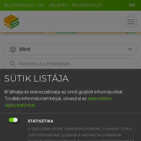
BELÉPÉS EDUID-VAL
BELÉPÉS
REGISZTRÁCIÓ
EN
menu
language
Mind
search
SÜTIK LISTÁJA
GR
KERESÉS
5
6
7
8
9
ö
ü
ó
Itt láthatja és testreszabhatja az önről gyűjtött információkat.
További információért kérjük, olvasd el az
adatvédelmi
r
t
z
u
i
o
p
ő
ú
MAGAY TAMÁS
tájékoztatónkat
.
Magyar−angol szótár
g
h
j
k
l
é
á
ű
Ω
STATISZTIKA
v
b
n
m
,
.
-
AltGr
A statisztikai sütiket „teljesítménysütiknek” is nevezik. Ezek a
sütik információkat gyűjtenek a webhely használatának