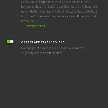
Ezek a sütik elengedhetetlenek az oldalunkon történő
böngészéshez,a funkciók használatához, és a felhasználók
nem tilthatják le azokat. A feltétlenül szükséges sütik közé
Magay Tamás
tartoznak többek között a személyre szabott beállításokat
MAGYAR−ANGOL SZÓTÁR
kezelő sütik.
↓
3
szolgáltatás
Kapcsolódó anyagok
tanítás
ÖSSZES APP ÁTKAPCSOLÁSA
tanítási
Használja ezt a kapcsolót az összes alkalmazás
taníthatatlan
engedélyezéséhez/letiltásához.
tanító
tanítói
tanítójelölt
tanítóképző
tanítómester
tanítónő