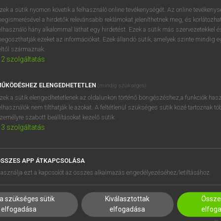
próbaverziójának elindítás
zek a sütik nyomon követik a felhasználó online tevékenységét. Az online tevékeny
BELÉPÉS
regisztrálok és
belépek
.
egismerésével a hirdetők relevánsabb reklámokat jeleníthetnek meg, és korlátozhat
elhasználó hány alkalommal láthat egy hirdetést. Ezek a sütik más szervezetekkel és
egoszthatják ezeket az információkat. Ezek állandó sütik, amelyek szinte mindig 
REGISZTRÁCIÓ
éltől származnak.
2
szolgáltatás
ŰKÖDÉSHEZ ELENGEDHETETLEN
(mindig szükséges)
zek a sütik elengedhetetlenek az oldalunkon történő böngészéshez,a funkciók hasz
elhasználók nem tilthatják le azokat. A feltétlenül szükséges sütik közé tartoznak t
zemélyre szabott beállításokat kezelő sütik.
3
szolgáltatás
SSZES APP ÁTKAPCSOLÁSA
HASZNÁLÓKNAK
SÚGÓ
asználja ezt a kapcsolót az összes alkalmazás engedélyezéséhez/letiltásához.
K
RÓLUNK
NTÉZMÉNYEKNEK
ELÉRHETŐSÉG
a szükséges sütik
Kiválasztottak
Összes
MEGOLDÁSOK
SÜTI BEÁLLÍTÁSOK
elfogadása
elfogadása
elfog