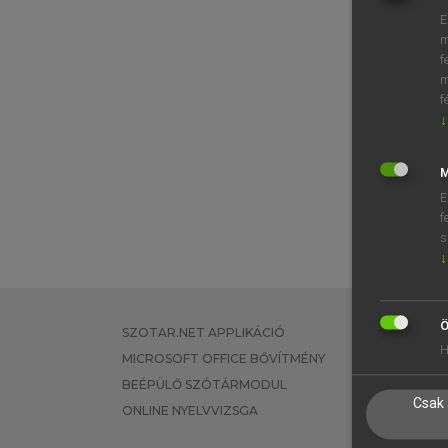
E
m
f
m
f
↓
M
E
f
s
↓
Ö
SZOTAR.NET APPLIKÁCIÓ
EGYÉNI FEL
H
MICROSOFT OFFICE BŐVÍTMÉNY
TANULÓKNA
BEÉPÜLŐ SZÓTÁRMODUL
OKTATÁSI I
Csak 
ONLINE NYELVVIZSGA
VÁLLALATI 