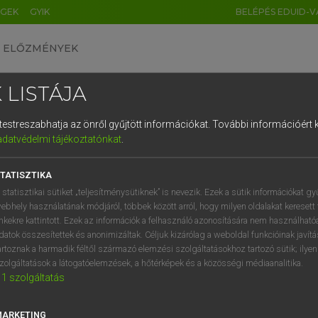
ÉGEK
GYIK
BELÉPÉS EDUID-V
ELŐZMÉNYEK
 LISTÁJA
és testreszabhatja az önről gyűjtött információkat.
További információért k
HU
DE
CN
FR
ES
IT
NL
RU
GR
adatvédelmi tájékoztatónkat
.
Y TAMÁS
1
2
3
4
5
6
7
8
9
ar−angol szótár
TATISZTIKA
q
w
e
r
t
z
u
i
 statisztikai sütiket „teljesítménysütiknek” is nevezik. Ezek a sütik információkat gy
ebhely használatának módjáról, többek között arról, hogy milyen oldalakat keresett 
a
s
d
f
g
h
j
k
l
é
inkekre kattintott. Ezek az információk a felhasználó azonosítására nem használható
datok összesítettek és anonimizáltak. Céljuk kizárólag a weboldal funkcióinak javít
í
y
x
c
v
b
n
m
,
.
artoznak a harmadik féltől származó elemzési szolgáltatásokhoz tartozó sütik; ilye
zolgáltatások a látogatóelemzések, a hőtérképek és a közösségi médiaanalitika.
VAN ELŐFIZETÉSED?
NINCS ELŐFIZETÉSED
1
szolgáltatás
előfizetésem a teljes szócikk
Nincs regisztrációm és előfiz
megtekintéséhez.
A szótár 2 órás, díjmente
MARKETING