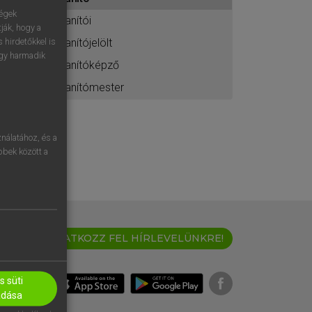
ához
ségek
tanítói
ják, hogy a
tanítójelölt
 hirdetőkkel is
egy harmadik
tanítóképző
tanítómester
nálatához, és a
öbbek között a
IRATKOZZ FEL HÍRLEVELÜNKRE!
 süti
adása