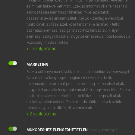
módjáról, többek között arról, hogy milyen oldalakat keresett fel
és milyen linkekre kattintott. Ezek az információk a felhasználó
VAN ELŐFIZETÉSED?
azonosítására nem használhatóak, mivel az adatok
összesítettek és anonimizáltak. Céljuk kizárólag a weboldal
Van előfizetésem a teljes szócikk megtekintéséhez.
funkcióinak javítása. Ezek közé tartoznak a harmadik féltől
származó elemzési szolgáltatásokhoz tartozó sütik; ilyen
BELÉPÉS
elemzési szolgáltatások a látogatóelemzések, a hőtérképek és a
közösségi médiaanalitika.
↓
1
szolgáltatás
MARKETING
Ezek a sütik nyomon követik a felhasználó online tevékenységét.
Az online tevékenységek megismerésével a hirdetők
NINCS ELŐFIZETÉSED?
relevánsabb reklámokat jeleníthetnek meg, és korlátozhatják,
Nincs regisztrációm és előfizetésem. A szótár 2 órás,
hogy a felhasználó hány alkalommal láthat egy hirdetést. Ezek a
díjmentes próbaverziójának elindításához regisztrálok és
sütik más szervezetekkel és hirdetőkkel is megoszthatják
belépek
.
ezeket az információkat. Ezek állandó sütik, amelyek szinte
mindig egy harmadik féltől származnak.
↓
2
szolgáltatás
REGISZTRÁCIÓ
MŰKÖDÉSHEZ ELENGEDHETETLEN
(mindig szükséges)