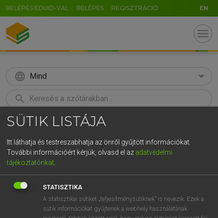
BELÉPÉS EDUID-VAL
BELÉPÉS
REGISZTRÁCIÓ
EN
menu
language
Mind
search
SÜTIK LISTÁJA
GR
KERESÉS
5
6
7
8
9
ö
ü
ó
Itt láthatja és testreszabhatja az önről gyűjtött információkat.
További információért kérjük, olvasd el az
adatvédelmi
r
t
z
u
i
o
p
ő
ú
MAGAY TAMÁS
tájékoztatónkat
.
Magyar−angol szótár
g
h
j
k
l
é
á
ű
Ω
STATISZTIKA
v
b
n
m
,
.
-
AltGr
A statisztikai sütiket „teljesítménysütiknek” is nevezik. Ezek a
sütik információkat gyűjtenek a webhely használatának