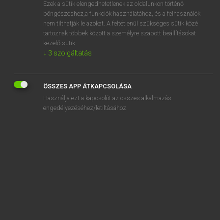
Ezek a sütik elengedhetetlenek az oldalunkon történő
böngészéshez,a funkciók használatához, és a felhasználók
nem tilthatják le azokat. A feltétlenül szükséges sütik közé
Magay Tamás
tartoznak többek között a személyre szabott beállításokat
MAGYAR−ANGOL SZÓTÁR
kezelő sütik.
↓
3
szolgáltatás
Kapcsolódó anyagok
sulyok
ÖSSZES APP ÁTKAPCSOLÁSA
súlyos
Használja ezt a kapcsolót az összes alkalmazás
súlyosbít
engedélyezéséhez/letiltásához.
súlyosbítás
súlyosbító
súlyosbodik
súlyosít
súlyosítási
súlyosság