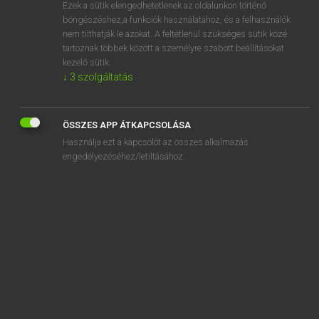
Ezek a sütik elengedhetetlenek az oldalunkon történő
böngészéshez,a funkciók használatához, és a felhasználók
nem tilthatják le azokat. A feltétlenül szükséges sütik közé
Magay Tamás
tartoznak többek között a személyre szabott beállításokat
MAGYAR−ANGOL SZÓTÁR
kezelő sütik.
↓
3
szolgáltatás
Kapcsolódó anyagok
súlylökés
ÖSSZES APP ÁTKAPCSOLÁSA
súlylökő
Használja ezt a kapcsolót az összes alkalmazás
súlymérték
engedélyezéséhez/letiltásához.
sulyok
súlyos
súlyosbít
súlyosbítás
súlyosbító
súlyosbodik