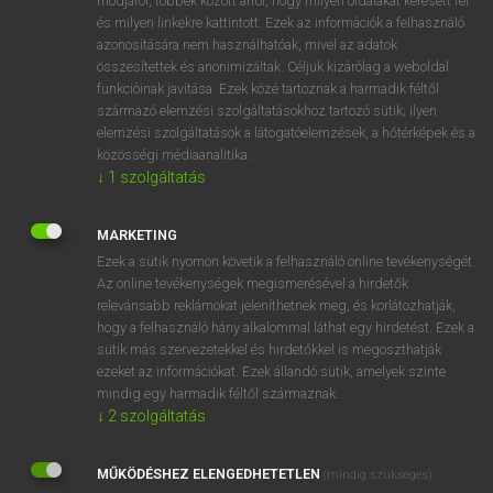
módjáról, többek között arról, hogy milyen oldalakat keresett fel
és milyen linkekre kattintott. Ezek az információk a felhasználó
VAN ELŐFIZETÉSED?
azonosítására nem használhatóak, mivel az adatok
összesítettek és anonimizáltak. Céljuk kizárólag a weboldal
Van előfizetésem a teljes szócikk megtekintéséhez.
funkcióinak javítása. Ezek közé tartoznak a harmadik féltől
származó elemzési szolgáltatásokhoz tartozó sütik; ilyen
BELÉPÉS
elemzési szolgáltatások a látogatóelemzések, a hőtérképek és a
közösségi médiaanalitika.
↓
1
szolgáltatás
MARKETING
Ezek a sütik nyomon követik a felhasználó online tevékenységét.
Az online tevékenységek megismerésével a hirdetők
NINCS ELŐFIZETÉSED?
relevánsabb reklámokat jeleníthetnek meg, és korlátozhatják,
Nincs regisztrációm és előfizetésem. A szótár 2 órás,
hogy a felhasználó hány alkalommal láthat egy hirdetést. Ezek a
díjmentes próbaverziójának elindításához regisztrálok és
sütik más szervezetekkel és hirdetőkkel is megoszthatják
belépek
.
ezeket az információkat. Ezek állandó sütik, amelyek szinte
mindig egy harmadik féltől származnak.
↓
2
szolgáltatás
REGISZTRÁCIÓ
MŰKÖDÉSHEZ ELENGEDHETETLEN
(mindig szükséges)