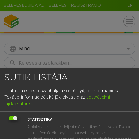
BELÉPÉS EDUID-VAL
BELÉPÉS
REGISZTRÁCIÓ
EN
menu
language
Mind
search
SÜTIK LISTÁJA
GR
KERESÉS
5
6
7
8
9
ö
ü
ó
Itt láthatja és testreszabhatja az önről gyűjtött információkat.
További információért kérjük, olvasd el az
adatvédelmi
r
t
z
u
i
o
p
ő
ú
MAGAY TAMÁS
tájékoztatónkat
.
Magyar−angol szótár
g
h
j
k
l
é
á
ű
Ω
STATISZTIKA
v
b
n
m
,
.
-
AltGr
A statisztikai sütiket „teljesítménysütiknek” is nevezik. Ezek a
sütik információkat gyűjtenek a webhely használatának