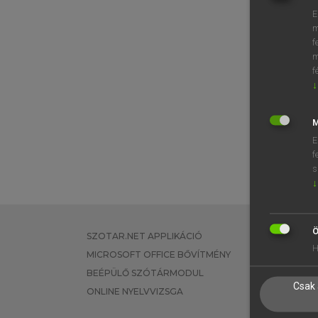
E
m
f
m
f
↓
M
E
f
s
↓
Ö
SZOTAR.NET APPLIKÁCIÓ
EGYÉNI FEL
H
MICROSOFT OFFICE BŐVÍTMÉNY
TANULÓKNA
BEÉPÜLŐ SZÓTÁRMODUL
OKTATÁSI I
Csak 
ONLINE NYELVVIZSGA
VÁLLALATI 