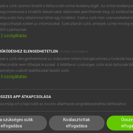
próbaverziójának elindítás
zek a sütik nyomon követik a felhasználó online tevékenységét. Az online tevékeny
BELÉPÉS
regisztrálok és
belépek
.
egismerésével a hirdetők relevánsabb reklámokat jeleníthetnek meg, és korlátozhat
elhasználó hány alkalommal láthat egy hirdetést. Ezek a sütik más szervezetekkel és
egoszthatják ezeket az információkat. Ezek állandó sütik, amelyek szinte mindig 
REGISZTRÁCIÓ
éltől származnak.
2
szolgáltatás
ŰKÖDÉSHEZ ELENGEDHETETLEN
(mindig szükséges)
zek a sütik elengedhetetlenek az oldalunkon történő böngészéshez,a funkciók hasz
elhasználók nem tilthatják le azokat. A feltétlenül szükséges sütik közé tartoznak t
zemélyre szabott beállításokat kezelő sütik.
3
szolgáltatás
SSZES APP ÁTKAPCSOLÁSA
HASZNÁLÓKNAK
SÚGÓ
asználja ezt a kapcsolót az összes alkalmazás engedélyezéséhez/letiltásához.
K
RÓLUNK
NTÉZMÉNYEKNEK
ELÉRHETŐSÉG
a szükséges sütik
Kiválasztottak
Összes
MEGOLDÁSOK
SÜTI BEÁLLÍTÁSOK
elfogadása
elfogadása
elfog